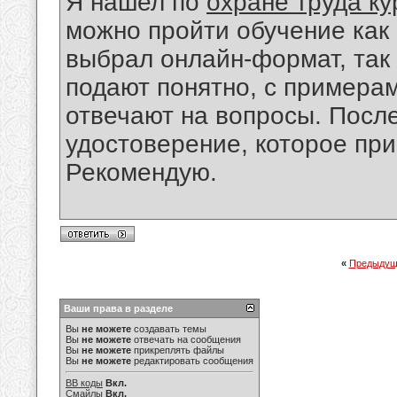
Я нашел по
охране труда ку
можно пройти обучение как 
выбрал онлайн-формат, так
подают понятно, с примерам
отвечают на вопросы. Посл
удостоверение, которое пр
Рекомендую.
«
Предыдущ
Ваши права в разделе
Вы
не можете
создавать темы
Вы
не можете
отвечать на сообщения
Вы
не можете
прикреплять файлы
Вы
не можете
редактировать сообщения
BB коды
Вкл.
Смайлы
Вкл.