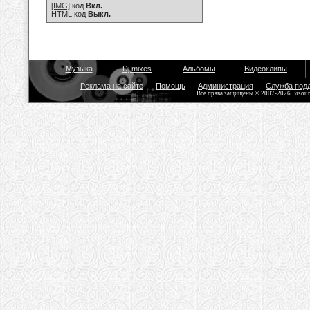
[IMG]
код
Вкл.
HTML код
Выкл.
Музыка
Dj mixes
Альбомы
Видеоклипы
Реклама на сайте
Помощь
Администрация
Служба под
Все права защищены © 2007-2026 Bisou