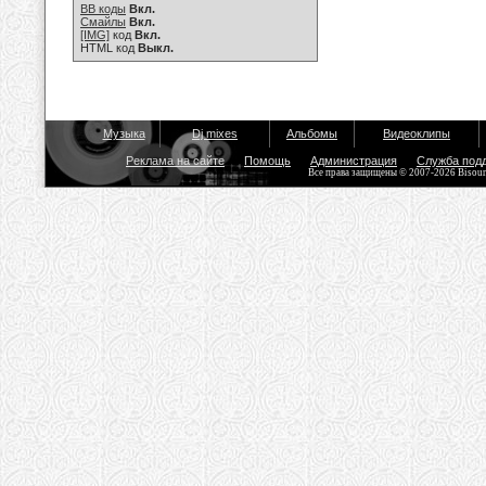
BB коды
Вкл.
Смайлы
Вкл.
[IMG]
код
Вкл.
HTML код
Выкл.
Музыка
Dj mixes
Альбомы
Видеоклипы
Реклама на сайте
Помощь
Администрация
Служба под
Все права защищены © 2007-2026 Bisou