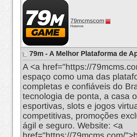
79mcmscom
Новичок
79m - A Melhor Plataforma de A
A <a href="https://79mcms.c
espaço como uma das platafo
completas e confiáveis do Bra
tecnologia de ponta, a casa
esportivas, slots e jogos virt
competitivas, promoções exc
ágil e seguro. Website: <a
href="https://79mcms.com/">