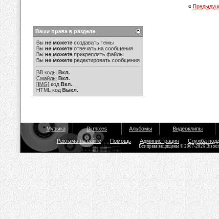
«
Предыдущ
Ваши права в разделе
Вы
не можете
создавать темы
Вы
не можете
отвечать на сообщения
Вы
не можете
прикреплять файлы
Вы
не можете
редактировать сообщения
BB коды
Вкл.
Смайлы
Вкл.
[IMG]
код
Вкл.
HTML код
Выкл.
Музыка
Dj mixes
Альбомы
Видеоклипы
Реклама на сайте
Помощь
Администрация
Служба под
Все права защищены © 2007-2026 Bisou