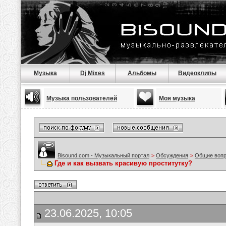
Музыка
Dj Mixes
Альбомы
Видеоклипы
Музыка пользователей
Моя музыка
Bisound.com - Музыкальный портал
>
Обсуждения
>
Общие воп
Где и как вызвать красивую проститутку?
23.06.2025, 10:05