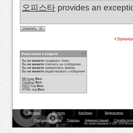
오피스타
provides an exception
«
Предыдущ
Ваши права в разделе
Вы
не можете
создавать темы
Вы
не можете
отвечать на сообщения
Вы
не можете
прикреплять файлы
Вы
не можете
редактировать сообщения
BB коды
Вкл.
Смайлы
Вкл.
[IMG]
код
Вкл.
HTML код
Вкл.
Музыка
Dj mixes
Альбомы
Видеоклипы
Реклама на сайте
Помощь
Администрация
Служба под
Все права защищены © 2007-2026 Bisou