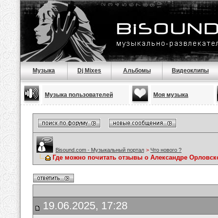
Музыка
Dj Mixes
Альбомы
Видеоклипы
Музыка пользователей
Моя музыка
Bisound.com - Музыкальный портал
>
Что нового ?
Где можно почитать отзывы о Александре Орловс
19.06.2025, 17:28