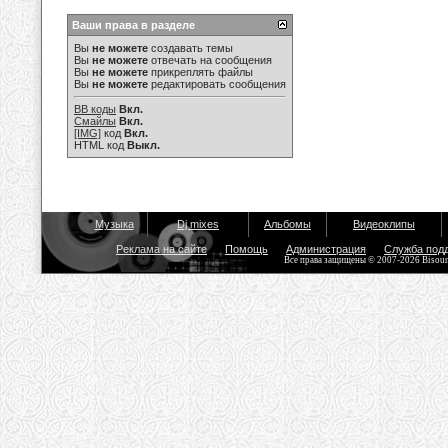
Ваши права в разделе
Вы
не можете
создавать темы
Вы
не можете
отвечать на сообщения
Вы
не можете
прикреплять файлы
Вы
не можете
редактировать сообщения
BB коды
Вкл.
Смайлы
Вкл.
[IMG]
код
Вкл.
HTML код
Выкл.
Музыка
Dj mixes
Альбомы
Видеоклипы
Реклама на сайте
Помощь
Администрация
Служба под
Все права защищены © 2007-2026 Bisou