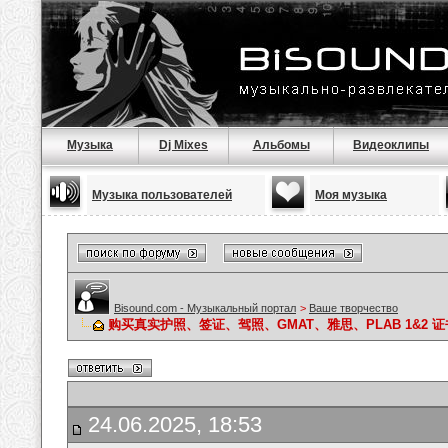
Музыка
Dj Mixes
Альбомы
Видеоклипы
Музыка пользователей
Моя музыка
Bisound.com - Музыкальный портал
>
Ваше творчество
购买真实护照、签证、驾照、GMAT、雅思、PLAB 1&2 证书，Wh
24.06.2025, 18:53