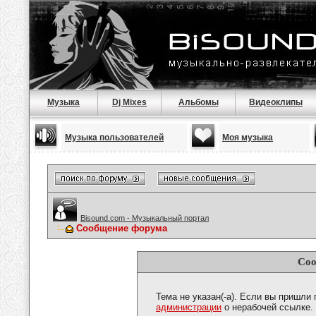
Музыка
Dj Mixes
Альбомы
Видеоклипы
Музыка пользователей
Моя музыка
Bisound.com - Музыкальный портал
Сообщение форума
Соо
Тема не указан(-а). Если вы пришли
администрации
о нерабочей ссылке.