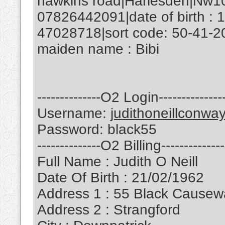
hawkins road|Harlesden|Nw1
07826442091|date of birth : 
47028718|sort code: 50-41-2
maiden name : Bibi
--------------O2 Login---------------
Username:
judithoneillconw
Password: black55
--------------O2 Billing--------------
Full Name : Judith O Neill
Date Of Birth : 21/02/1962
Address 1 : 55 Black Cause
Address 2 : Strangford