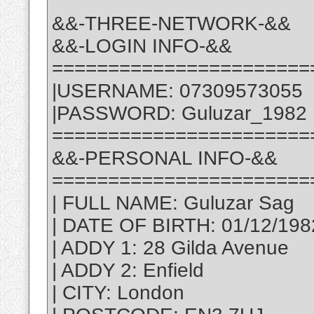
&&-THREE-NETWORK-&&
&&-LOGIN INFO-&&
=======================
|USERNAME: 07309573055
|PASSWORD: Guluzar_1982
=======================
&&-PERSONAL INFO-&&
=======================
| FULL NAME: Guluzar Sag
| DATE OF BIRTH: 01/12/198
| ADDY 1: 28 Gilda Avenue
| ADDY 2: Enfield
| CITY: London