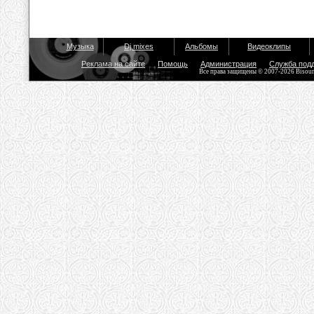
Музыка
Dj mixes
Альбомы
Видеоклипы
Реклама на сайте
Помощь
Администрация
Служба под
Все права защищены © 2007-2026 Bisou