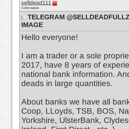
selldead111
Собеседник
TELEGRAM @SELLDEADFULLZ 
IMAGE
Hello everyone!
I am a trader or a sole propri
2017, have 8 years of experie
national bank information. An
deads in large quantities.
About banks we have all ban
Coop, LLoyds, TSB, BOS, Nati
Yorkshire, UlsterBank, Clyde