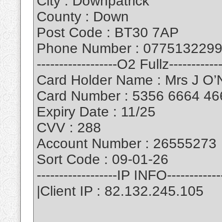
City : Downpatrick
County : Down
Post Code : BT30 7AP
Phone Number : 077513229
------------------O2 Fullz------------
Card Holder Name : Mrs J O’N
Card Number : 5356 6664 46
Expiry Date : 11/25
CVV : 288
Account Number : 26555273
Sort Code : 09-01-26
------------------IP INFO------------
|Client IP : 82.132.245.105