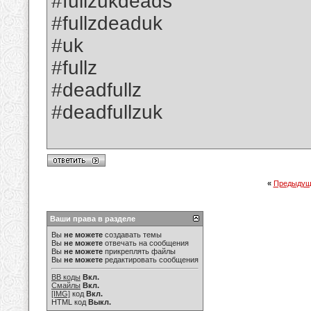
#fullzukdeads
#fullzdeaduk
#uk
#fullz
#deadfullz
#deadfullzuk
«
Предыдущ
Ваши права в разделе
Вы
не можете
создавать темы
Вы
не можете
отвечать на сообщения
Вы
не можете
прикреплять файлы
Вы
не можете
редактировать сообщения
BB коды
Вкл.
Смайлы
Вкл.
[IMG]
код
Вкл.
HTML код
Выкл.