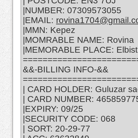
| POSTCODE: EN3 7UJ
|NUMBER: 07309573055
|EMAIL:
rovina1704@gmail.
|MMN: Kepez
|MOMRABLE NAME: Rovina
|MEMORABLE PLACE: Elbist
=======================
&&-BILLING INFO-&&
=======================
| CARD HOLDER: Guluzar sa
| CARD NUMBER: 46585977
|EXPIRY: 09/25
|SECURITY CODE: 068
| SORT: 20-29-77