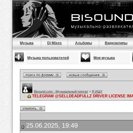
Музыка
Dj Mixes
Альбомы
Видеоклипы
Музыка пользователей
Моя музыка
Bisound.com - Музыкальный портал
>
Я ИЩУ
TELEGRAM @SELLDEADFULLZ DRIVER LICENSE IMA
25.06.2025, 19:49