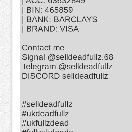
| ACC: 63632849
| BIN: 465859
| BANK: BARCLAYS
| BRAND: VISA
Contact me
Signal @selldeadfullz.68
Telegram @selldeadfullz
DISCORD selldeadfullz
#selldeadfullz
#ukdeadfullz
#ukfullzdead