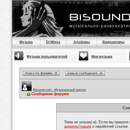
Музыка
Dj Mixes
Альбомы
Видеоклипы
Музыка пользователей
Моя музыка
Bisound.com - Музыкальный портал
Сообщение форума
Соо
Тема не указан(-а). Если вы пришли
администрации
о нерабочей ссылке.