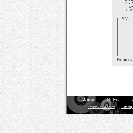
У 
фу
Во
Вход
Для просм
Музыка
Dj mixes
Реклама на сайте
Помощ