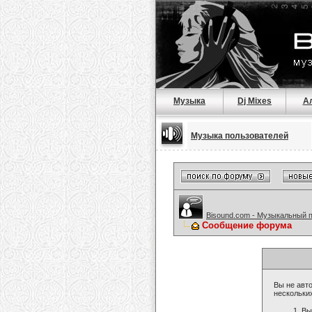
Музыка
Dj Mixes
А
Музыка пользователей
Bisound.com - Музыкальный 
Сообщение форума
Вы не авто
нескольки
Вы