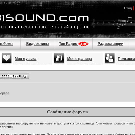
Вход
льбомы
Видеоклипы
Топ Радио
Радиостанции
Моя музыка
Моя страница
Пользов
портал
Сообщение форума
ризованы на форуме или не имеете доступа к этой странице. Это могло произойти по 
х причин:
 не авторизованы на форуме. Введите имя пользователя и пароль и попробуйте ещё ра