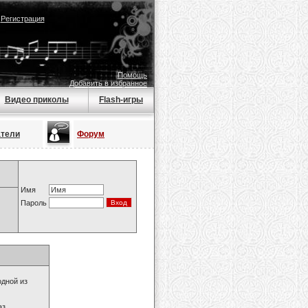
|
Регистрация
Помощь
Добавить в избранное
Видео приколы
Flash-игры
атели
Форум
Имя
Пароль
одной из
з.