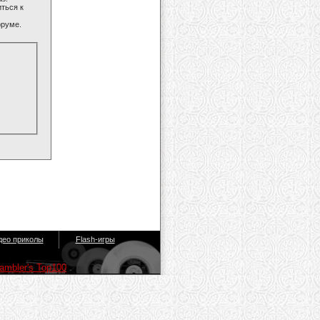
ться к
оруме.
део приколы
Flash-игры