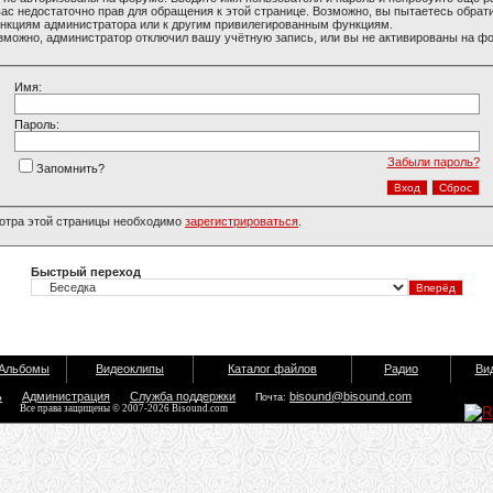
вас недостаточно прав для обращения к этой странице. Возможно, вы пытаетесь обрати
нкциям администратора или к другим привилегированным функциям.
зможно, администратор отключил вашу учётную запись, или вы не активированы на ф
Имя:
Пароль:
Забыли пароль?
Запомнить?
отра этой страницы необходимо
зарегистрироваться
.
Быстрый переход
Альбомы
Видеоклипы
Каталог файлов
Радио
Ви
ь
Администрация
Служба поддержки
bisound@bisound.com
Почта:
Все права защищены © 2007-2026 Bisound.com