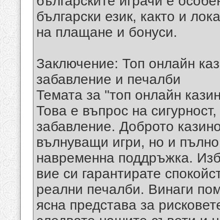
българските играчи е особ
български език, както и ло
на плащане и бонуси.
Заключение: Топ онлайн каз
забавление и печалби
Темата за "топ онлайн казин
Това е въпрос на сигурност,
забавление. Доброто казино
вълнуващи игри, но и пълно
навременна поддръжка. Из
вие си гарантирате спокойс
реални печалби. Винаги пом
ясна представа за рисковете