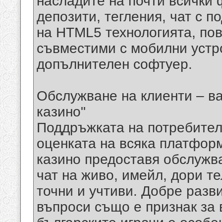
насладите на почти всички 
депозити, тегления, чат с 
на HTML5 технологията, пов
съвместими с мобилни устро
допълнителен софтуер.
Обслужване на клиенти – ва
казино"
Поддръжката на потребител
оценката на всяка платформ
казино предоставя обслужва
чат на живо, имейл, дори т
точни и учтиви. Добре разв
въпроси също е признак за