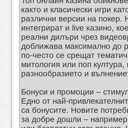
Топ онлайн казина обикнове
както и класически игри кат
различни версии на покер.
интегрират и live казино, ко
реални дилъри чрез видеовр
доближава максимално до р
по-често се срещат тематич
митология или поп култура,
разнообразието и вълнениет
Бонуси и промоции – стимул
Едно от най-привлекателнит
са бонусите. Новите потреб
за добре дошли – например