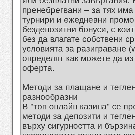
или безплатни завъртания. 
пренебрегвани – за тях има
турнири и ежедневни промо
бездепозитни бонуси, с кои
без да влагате собствени с
условията за разиграване (w
определят как можете да из
оферта.
Методи за плащане и теглен
разнообразни
В "топ онлайн казина" се п
методи за депозити и тегле
върху сигурността и бързин