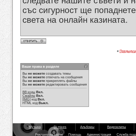
следвате нашите съвети и 
със сигурност ще попаднет
света на онлайн казината.
«
Предыдущ
Ваши права в разделе
Вы
не можете
создавать темы
Вы
не можете
отвечать на сообщения
Вы
не можете
прикреплять файлы
Вы
не можете
редактировать сообщения
BB коды
Вкл.
Смайлы
Вкл.
[IMG]
код
Вкл.
HTML код
Выкл.
Музыка
Dj mixes
Альбомы
Видеоклипы
Реклама на сайте
Помощь
Администрация
Служба под