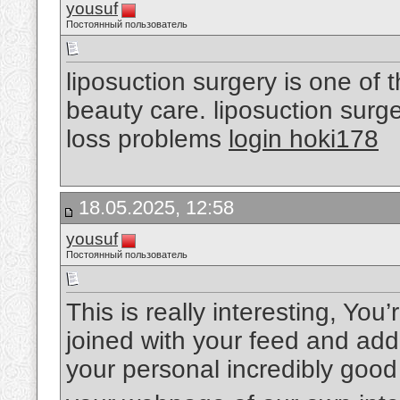
yousuf
Постоянный пользователь
liposuction surgery is one of
beauty care. liposuction surg
loss problems
login hoki178
18.05.2025, 12:58
yousuf
Постоянный пользователь
This is really interesting, You’
joined with your feed and add
your personal incredibly good