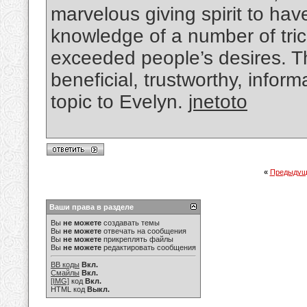
marvelous giving spirit to ha
knowledge of a number of trick
exceeded people’s desires. T
beneficial, trustworthy, infor
topic to Evelyn.
jnetoto
«
Предыдущ
Ваши права в разделе
Вы
не можете
создавать темы
Вы
не можете
отвечать на сообщения
Вы
не можете
прикреплять файлы
Вы
не можете
редактировать сообщения
BB коды
Вкл.
Смайлы
Вкл.
[IMG]
код
Вкл.
HTML код
Выкл.