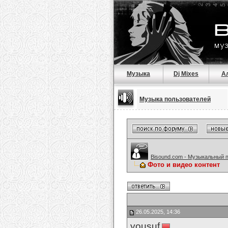
Музыка
Dj Mixes
А
Музыка пользователей
Bisound.com - Музыкальный 
Фото и видео контент
26.05.2025, 14:36
yousuf