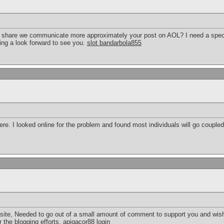
ch! share we communicate more approximately your post on AOL? I need a speci
ing a look forward to see you.
slot bandarbola855
. I looked online for the problem and found most individuals will go coupled 
g site, Needed to go out of a small amount of comment to support you and wish
 the blogging efforts.
apigacor88 login