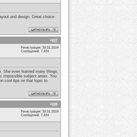
 layout and design. Great choice
#
207
Регистрация: 30.01.2024
Сообщений: 7,434
te. She even learned many things,
fic impossible subject areas. You
n cool tips on that topic to
#
208
Регистрация: 30.01.2024
Сообщений: 7,434