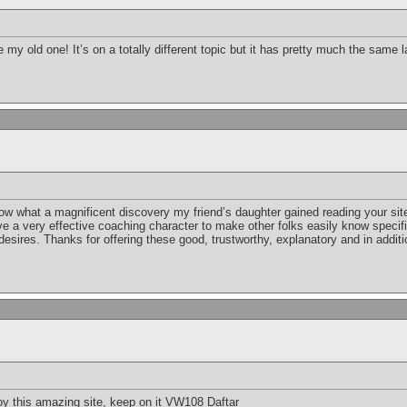
e my old one! It’s on a totally different topic but it has pretty much the same
know what a magnificent discovery my friend’s daughter gained reading your si
ave a very effective coaching character to make other folks easily know speci
sires. Thanks for offering these good, trustworthy, explanatory and in additio
oy this amazing site, keep on it
VW108 Daftar