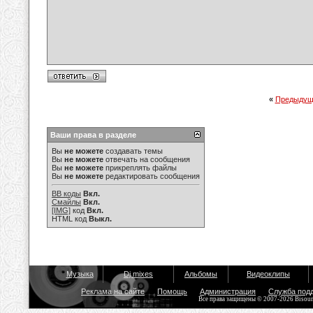
«
Предыдущ
Ваши права в разделе
Вы
не можете
создавать темы
Вы
не можете
отвечать на сообщения
Вы
не можете
прикреплять файлы
Вы
не можете
редактировать сообщения
BB коды
Вкл.
Смайлы
Вкл.
[IMG]
код
Вкл.
HTML код
Выкл.
Музыка
Dj mixes
Альбомы
Видеоклипы
Реклама на сайте
Помощь
Администрация
Служба под
Все права защищены © 2007-2026 Bisou