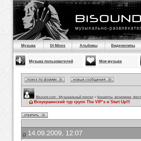
Музыка
Dj Mixes
Альбомы
Видеоклипы
Музыка пользователей
Моя музыка
Bisound.com - Музыкальный портал
>
Концерты, вечеринки, фес
Всеукраинский тур групп The VIP’s и Start Up!!!
14.09.2009, 12:07