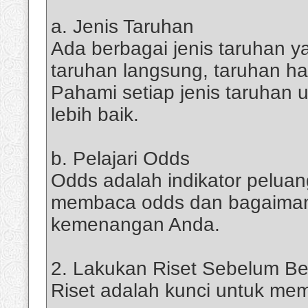
a. Jenis Taruhan
Ada berbagai jenis taruhan y
taruhan langsung, taruhan ha
Pahami setiap jenis taruhan
lebih baik.
b. Pelajari Odds
Odds adalah indikator peluang 
membaca odds dan bagaiman
kemenangan Anda.
2. Lakukan Riset Sebelum Be
Riset adalah kunci untuk me