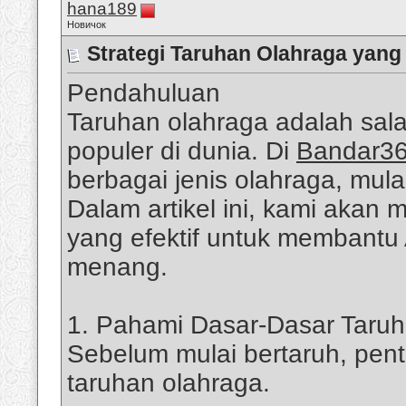
hana189
Новичок
Strategi Taruhan Olahraga yang 
Pendahuluan
Taruhan olahraga adalah sala
populer di dunia. Di
Bandar3
berbagai jenis olahraga, mula
Dalam artikel ini, kami akan
yang efektif untuk membantu
menang.
1. Pahami Dasar-Dasar Taru
Sebelum mulai bertaruh, pen
taruhan olahraga.