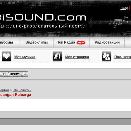
Вход
льбомы
Видеоклипы
Топ Радио
Радиостанции
Моя музыка
Моя страница
Пользов
портал
>
Что нового ?
euangan Keluarga