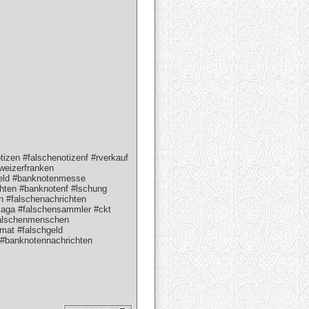
zen #falschenotizenf #rverkauf
hweizerfranken
hgeld #banknotenmesse
hten #banknotenf #lschung
n #falschenachrichten
laga #falschensammler #ckt
falschenmenschen
mat #falschgeld
#banknotennachrichten