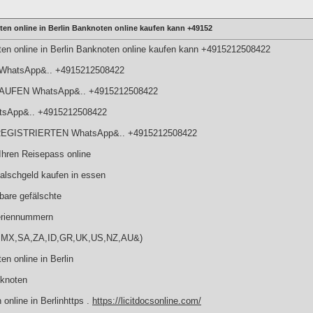
en online in Berlin Banknoten online kaufen kann +49152
en online in Berlin Banknoten online kaufen kann +4915212508422
f WhatsApp&.. +4915212508422
UFEN WhatsApp&.. +4915212508422
atsApp&.. +4915212508422
EGISTRIERTEN WhatsApp&.. +4915212508422
hren Reisepass online
lschgeld kaufen in essen
bare gefälschte
riennummern
BR,MX,SA,ZA,ID,GR,UK,US,NZ,AU&)
n online in Berlin
nknoten
online in Berlinhttps .
https://licitdocsonline.com/