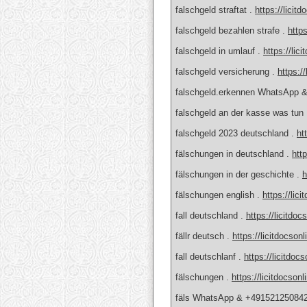
falschgeld straftat .
https://licit
falschgeld bezahlen strafe .
https
falschgeld in umlauf .
https://lic
falschgeld versicherung .
https:/
falschgeld.erkennen WhatsApp 
falschgeld an der kasse was t
falschgeld 2023 deutschland .
ht
fälschungen in deutschland .
htt
fälschungen in der geschichte .
h
fälschungen english .
https://lic
fall deutschland .
https://licitdo
fällr deutsch .
https://licitdocson
fall deutschlanf .
https://licitdoc
fälschungen .
https://licitdocson
fäls WhatsApp & +491521250842