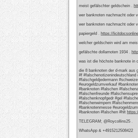
meist gefälschter geldschein .
ht
wer banknoten nachmacht oder ve
wer banknoten nachmacht oder ve
papiergeld .
https://licitdocsonli
welcher geldschein wird am meis
gefälschte dollarnoten 1934 .
htt
was ist die höchste banknote in 
die 8 banknoten der d-mark aus
#f #falschenotizenindeutschland 
#falschgeldjedermann #schweizer
#eurogeldzumverkauf #banknote
#banknoten #falschen #falschena
#falschenfreunde #falschensupr
#falschenknopfgedr #gel #falsc
#falschenwimpern #falschenmens
#banknotenmesse #eurogeldzumv
#banknoten #falschen #hlt
https:
TELEGRAM; @Roycollins25 .
WhatsApp & +4915212508422