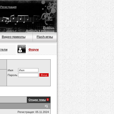
|
Регистрация
Помощь
Добавить в избранное
Видео приколы
Flash-игры
атели
Форум
Имя
Пароль
Опции темы
#
1
Регистрация: 05.11.2024