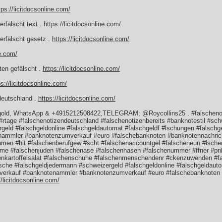
tps://licitdocsonline.com/
rfälscht text .
https://licitdocsonline.com/
rfälscht gesetz .
https://licitdocsonline.com/
ne.com/
ten gefälscht .
https://licitdocsonline.com/
ps://licitdocsonline.com/
deutschland .
https://licitdocsonline.com/
 gold, WhatsApp & +4915212508422,TELEGRAM; @Roycollins25 . #falschenoti
#rtage #falschenotizendeutschland #falschenotizenbereits #banknotestil #sc
geld #falschgeldonline #falschgeldautomat #falschgeldf #lschungen #falsc
nammler #banknotenzumverkauf #euro #falschebanknoten #banknotennachric
men #hlt #falschenberufgew #scht #falschenaccountgel #falscheneun #lsche
eme #falschenjuden #falschenase #falschenhasen #falschenummer #ffner #pri
henkartoffelsalat #falschenschuhe #falschenmenschendenr #ckenzuwenden #
che #falschgeldjedermann #schweizergeld #falschgeldonline #falschgeldauto
erkauf #banknotenammler #banknotenzumverkauf #euro #falschebanknoten 
//licitdocsonline.com/