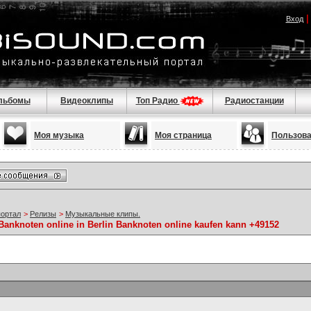
Вход
льбомы
Видеоклипы
Топ Радио
Радиостанции
Моя музыка
Моя страница
Пользов
портал
>
Релизы
>
Музыкальные клипы.
Banknoten online in Berlin Banknoten online kaufen kann +49152