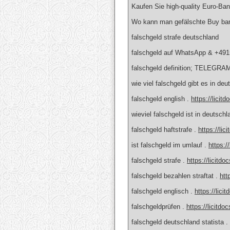
Kaufen Sie high-quality Euro-Ba
Wo kann man gefälschte Buy ban
falschgeld strafe deutschland
falschgeld auf WhatsApp & +49
falschgeld definition; TELEGRA
wie viel falschgeld gibt es in deu
falschgeld english .
https://licit
wieviel falschgeld ist in deutsch
falschgeld haftstrafe .
https://lic
ist falschgeld im umlauf .
https:/
falschgeld strafe .
https://licitdo
falschgeld bezahlen straftat .
htt
falschgeld englisch .
https://lici
falschgeldprüfen .
https://licitdo
falschgeld deutschland statista .