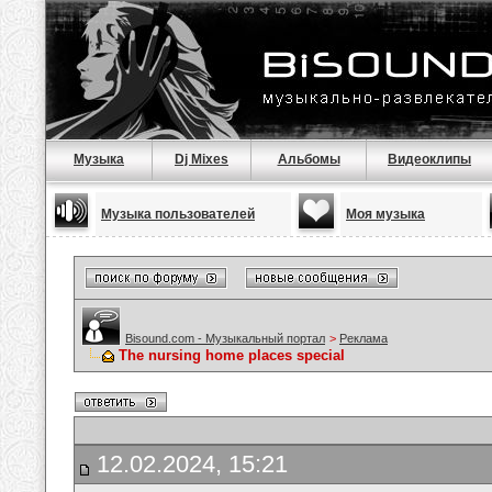
Музыка
Dj Mixes
Альбомы
Видеоклипы
Музыка пользователей
Моя музыка
Bisound.com - Музыкальный портал
>
Реклама
The nursing home places special
12.02.2024, 15:21