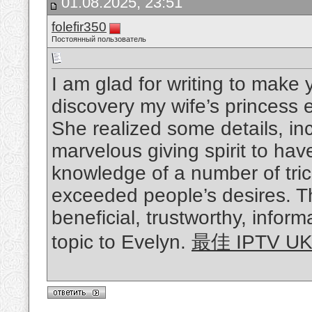
01.08.2025, 23:51
folefir350
Постоянный пользователь
I am glad for writing to make 
discovery my wife’s princess 
She realized some details, inc
marvelous giving spirit to ha
knowledge of a number of trick
exceeded people’s desires. T
beneficial, trustworthy, infor
topic to Evelyn.
最佳 IPTV 