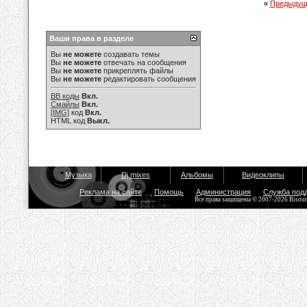
«
Предыдущ
Ваши права в разделе
Вы
не можете
создавать темы
Вы
не можете
отвечать на сообщения
Вы
не можете
прикреплять файлы
Вы
не можете
редактировать сообщения
BB коды
Вкл.
Смайлы
Вкл.
[IMG]
код
Вкл.
HTML код
Выкл.
Музыка
Dj mixes
Альбомы
Видеоклипы
Реклама на сайте
Помощь
Администрация
Служба под
Все права защищены © 2007-2026 Bisou