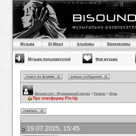
Музыка
Dj Mixes
Альбомы
Видеоклипы
Музыка пользователей
Моя музыка
Bisound.com - Музыкальный портал
>
Релизы
>
Игры
Про платформу Pin-Up
19.07.2025, 15:45