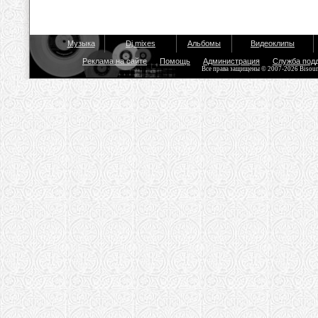
Музыка
Dj mixes
Альбомы
Видеоклипы
Реклама на сайте
Помощь
Администрация
Служба под
Все права защищены © 2007-2026 Bisou