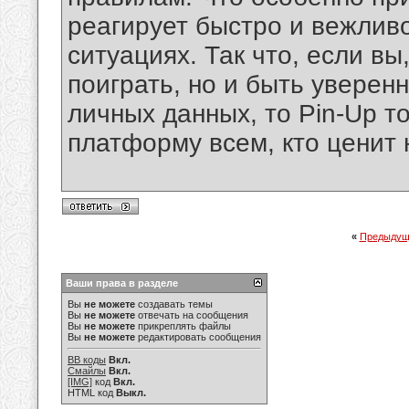
реагирует быстро и вежливо
ситуациях. Так что, если вы,
поиграть, но и быть уверен
личных данных, то Pin-Up т
платформу всем, кто ценит 
«
Предыдущ
Ваши права в разделе
Вы
не можете
создавать темы
Вы
не можете
отвечать на сообщения
Вы
не можете
прикреплять файлы
Вы
не можете
редактировать сообщения
BB коды
Вкл.
Смайлы
Вкл.
[IMG]
код
Вкл.
HTML код
Выкл.