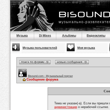
Музыка
Dj Mixes
Альбомы
Видеоклипы
Музыка пользователей
Моя музыка
Bisound.com - Музыкальный портал
Сообщение форума
Соо
Тема не указан(-а). Если вы пришли
администрации
о нерабочей ссылке.