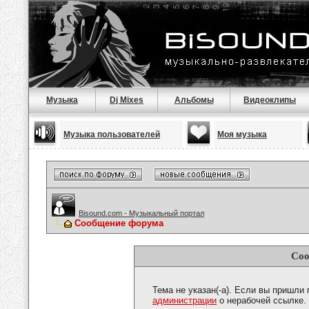
Музыка
Dj Mixes
Альбомы
Видеоклипы
Музыка пользователей
Моя музыка
Bisound.com - Музыкальный портал
Сообщение форума
Соо
Тема не указан(-а). Если вы пришли
администрации
о нерабочей ссылке.