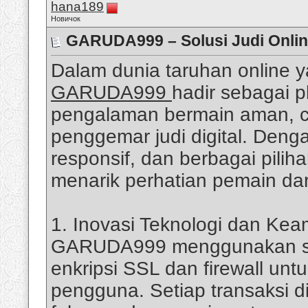
hana189
Новичок
GARUDA999 – Solusi Judi Onlin
Dalam dunia taruhan online 
GARUDA999
hadir sebagai 
pengalaman bermain aman, ce
penggemar judi digital. Denga
responsif, dan berbagai pil
menarik perhatian pemain dar
1. Inovasi Teknologi dan Ke
GARUDA999 menggunakan sis
enkripsi SSL dan firewall un
pengguna. Setiap transaksi 