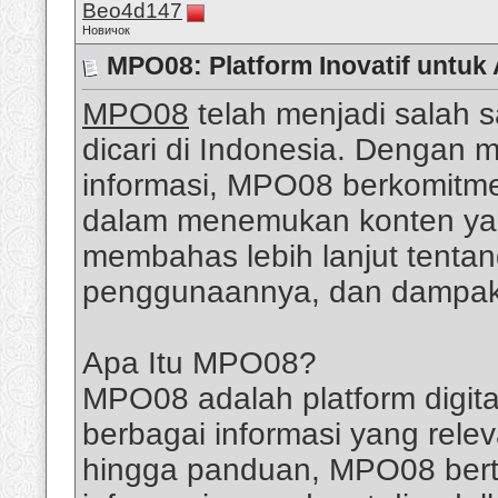
Beo4d147
Новичок
MPO08: Platform Inovatif untuk 
MPO08
telah menjadi salah s
dicari di Indonesia. Dengan 
informasi, MPO08 berkomit
dalam menemukan konten yang
membahas lebih lanjut tenta
penggunaannya, dan dampak
Apa Itu MPO08?
MPO08 adalah platform digit
berbagai informasi yang relev
hingga panduan, MPO08 bert