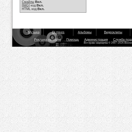
Смайлы
Вкл.
[IMG]
код
Вкл.
HTML код
Вкл.
Музыка
Dj mixes
Альбомы
Видеоклипы
Реклама на сайте
Помощь
Администрация
Служба под
Все права защищены © 2007-2026 Bisou