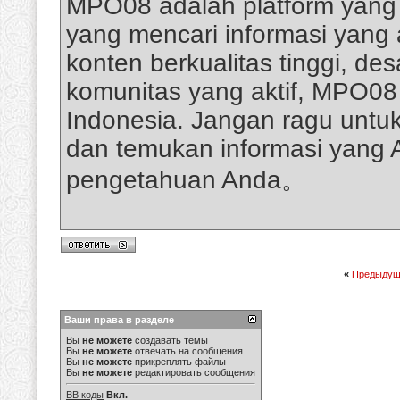
MPO08 adalah platform yang 
yang mencari informasi yang
konten berkualitas tinggi, d
komunitas yang aktif, MPO08
Indonesia. Jangan ragu untu
dan temukan informasi yang
pengetahuan Anda。
«
Предыдущ
Ваши права в разделе
Вы
не можете
создавать темы
Вы
не можете
отвечать на сообщения
Вы
не можете
прикреплять файлы
Вы
не можете
редактировать сообщения
BB коды
Вкл.