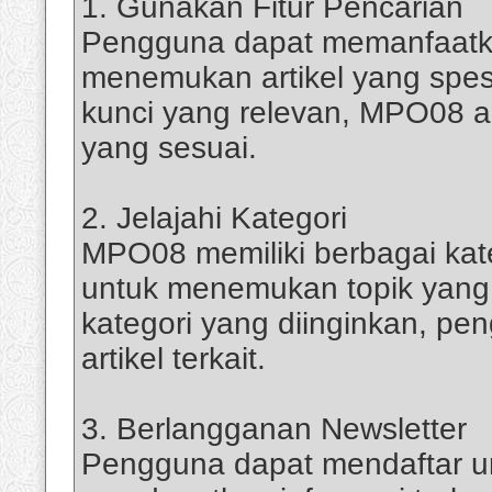
1. Gunakan Fitur Pencarian
Pengguna dapat memanfaatkan
menemukan artikel yang spe
kunci yang relevan, MPO08 a
yang sesuai.
2. Jelajahi Kategori
MPO08 memiliki berbagai ka
untuk menemukan topik yang
kategori yang diinginkan, pen
artikel terkait.
3. Berlangganan Newsletter
Pengguna dapat mendaftar u