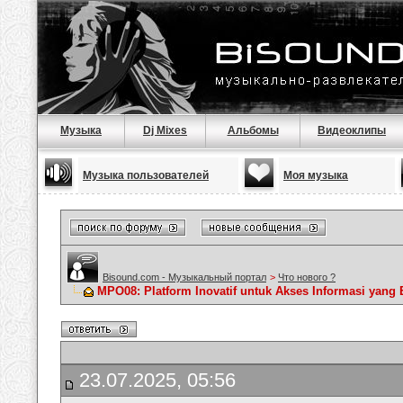
Музыка
Dj Mixes
Альбомы
Видеоклипы
Музыка пользователей
Моя музыка
Bisound.com - Музыкальный портал
>
Что нового ?
MPO08: Platform Inovatif untuk Akses Informasi yang 
23.07.2025, 05:56