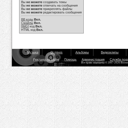
Вы
не можете
создавать темы
Вы
не можете
отвечать на сообщения
Вы
не можете
прикреплять файлы
Вы
не можете
редактировать сообщения
BB коды
Вкл.
Смайлы
Вкл.
[IMG]
код
Вкл.
HTML код
Вкл.
Музыка
Dj mixes
Альбомы
Видеоклипы
Реклама на сайте
Помощь
Администрация
Служба под
Все права защищены © 2007-2026 Bisou