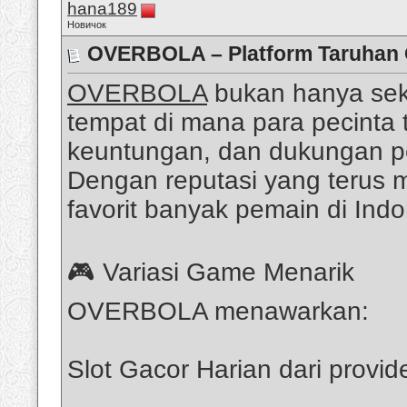
hana189
Новичок
OVERBOLA – Platform Taruhan 
OVERBOLA
bukan hanya seka
tempat di mana para pecint
keuntungan, dan dukungan p
Dengan reputasi yang terus me
favorit banyak pemain di Indo
🎮 Variasi Game Menarik
OVERBOLA menawarkan:
Slot Gacor Harian dari provid