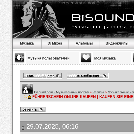
Музыка
Dj Mixes
Альбомы
Видеоклипы
Музыка пользователей
Моя музыка
Bisound.com - Музыкальный портал
>
Релизы
>
Музыкальные кл
FÜHRERSCHEIN ONLINE KAUFEN | KAUFEN SIE EIN
29.07.2025, 06:16