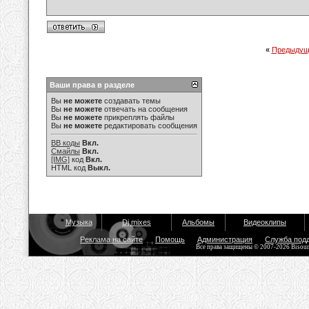
«
Предыдущ
Ваши права в разделе
Вы
не можете
создавать темы
Вы
не можете
отвечать на сообщения
Вы
не можете
прикреплять файлы
Вы
не можете
редактировать сообщения
BB коды
Вкл.
Смайлы
Вкл.
[IMG]
код
Вкл.
HTML код
Выкл.
Музыка
Dj mixes
Альбомы
Видеоклипы
Реклама на сайте
Помощь
Администрация
Служба под
Все права защищены © 2007-2026 Bisou