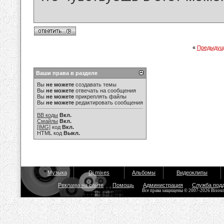
«
Предыдущ
Ваши права в разделе
Вы
не можете
создавать темы
Вы
не можете
отвечать на сообщения
Вы
не можете
прикреплять файлы
Вы
не можете
редактировать сообщения
BB коды
Вкл.
Смайлы
Вкл.
[IMG]
код
Вкл.
HTML код
Выкл.
Музыка
Dj mixes
Альбомы
Видеоклипы
Реклама на сайте
Помощь
Администрация
Служба под
Все права защищены © 2007-2026 Bisou