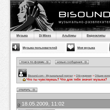
Музыка
Dj Mixes
Альбомы
Видеоклипы
Музыка пользователей
Моя музыка
Bisound.com - Музыкальный портал
>
Обсуждения
>
Общие воп
Что ты чувствуешь? Что для тебя значит музыка?
18.05.2009, 11:02