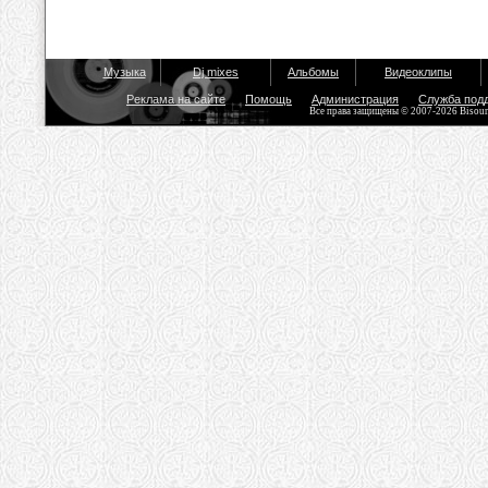
Музыка
Dj mixes
Альбомы
Видеоклипы
Реклама на сайте
Помощь
Администрация
Служба под
Все права защищены © 2007-2026 Bisou