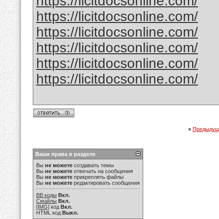
https://licitdocsonline.com/
https://licitdocsonline.com/
https://licitdocsonline.com/
https://licitdocsonline.com/
https://licitdocsonline.com/
https://licitdocsonline.com/
«
Предыдущ
Ваши права в разделе
Вы
не можете
создавать темы
Вы
не можете
отвечать на сообщения
Вы
не можете
прикреплять файлы
Вы
не можете
редактировать сообщения
BB коды
Вкл.
Смайлы
Вкл.
[IMG]
код
Вкл.
HTML код
Выкл.