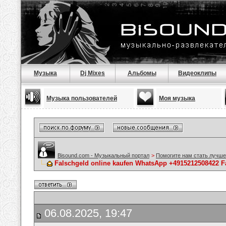
Музыка
Dj Mixes
Альбомы
Видеоклипы
Музыка пользователей
Моя музыка
Bisound.com - Музыкальный портал
>
Помогите нам стать лучше
Falschgeld online kaufen WhatsApp +4915212508422 
06.08.2025, 19:47