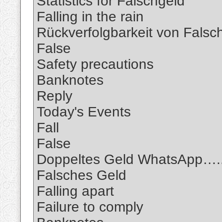
Statistics for Falschgeld
Falling in the rain
Rückverfolgbarkeit von Fals
False
Safety precautions
Banknotes
Reply
Today's Events
Fall
False
Doppeltes Geld WhatsApp….
Falsches Geld
Falling apart
Failure to comply