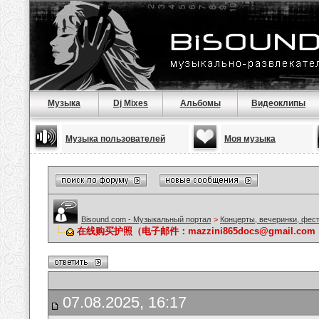
Музыка
Dj Mixes
Альбомы
Видеоклипы
Музыка пользователей
Моя музыка
Bisound.com - Музыкальный портал
>
Концерты, вечеринки, фес
在线购买护照（电子邮件：mazzini865docs@gmail.
07.08.2025, 16:17