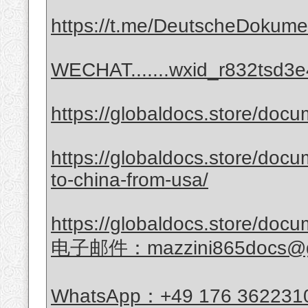
https://t.me/DeutscheDokum
WECHAT.......wxid_r832tsd3
https://globaldocs.store/docu
https://globaldocs.store/docu
to-china-from-usa/
https://globaldocs.store/doc
电子邮件：mazzini865docs@g
WhatsApp：+49 176 362231