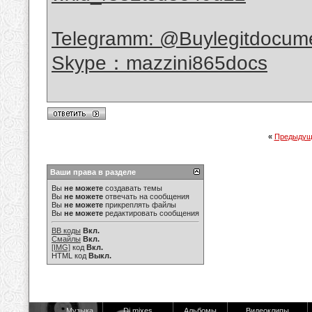
Telegramm: @Buylegitdocume
Skype：mazzini865docs
«
Предыдущ
Ваши права в разделе
Вы
не можете
создавать темы
Вы
не можете
отвечать на сообщения
Вы
не можете
прикреплять файлы
Вы
не можете
редактировать сообщения
BB коды
Вкл.
Смайлы
Вкл.
[IMG]
код
Вкл.
HTML код
Выкл.
Музыка
Dj mixes
Альбомы
Видеоклипы