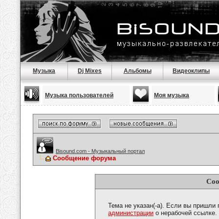
Музыка
Dj Mixes
Альбомы
Видеоклипы
Музыка пользователей
Моя музыка
Bisound.com - Музыкальный портал
Сообщение форума
Соо
Тема не указан(-а). Если вы пришли
администрации
о нерабочей ссылке.