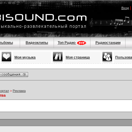
Вход
льбомы
Видеоклипы
Топ Радио
Радиостанции
Моя музыка
Моя страница
Пользов
портал
>
Реклама
тва