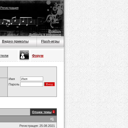
|
Регистрация
Помощь
Добавить в избранное
Видео приколы
Flash-игры
атели
Форум
Имя
Пароль
Опции темы
#
1
Регистрация: 25.08.2021