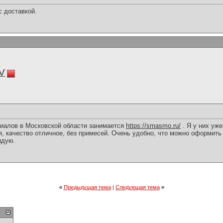
с доставкой.
NV
иалов в Московской области занимается
https://smasmo.ru/
. Я у них уж
, качество отличное, без примесей. Очень удобно, что можно оформить 
ндую.
«
Предыдущая тема
|
Следующая тема
»