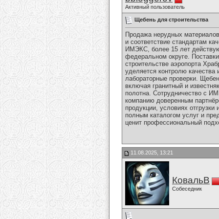
Активный пользователь
Щебень для строительства
Продажа нерудных материалов
и соответствие стандартам ка
ИМЭКС, более 15 лет действую
федеральном округе. Поставк
строительстве аэропорта Храб
уделяется контролю качества и
лабораторные проверки. Щебен
включая гранитный и известня
полотна. Сотрудничество с ИМ
компанию доверенным партнёро
продукции, условиях отгрузки 
полным каталогом услуг и пре
ценит профессиональный подх
11.08.2025, 13:21
КовальВ
Собеседник