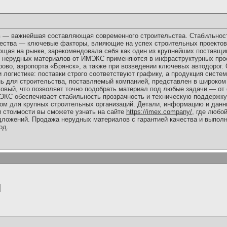
 — важнейшая составляющая современного строительства. Стабильност
чества — ключевые факторы, влияющие на успех строительных проектов
щая на рынке, зарекомендовала себя как один из крупнейших поставщи
и нерудных материалов от ИМЭКС применяются в инфраструктурных про
рово, аэропорта «Брянск», а также при возведении ключевых автодорог.
 логистике: поставки строго соответствуют графику, а продукция систе
ь для строительства, поставляемый компанией, представлен в широком
ковый, что позволяет точно подобрать материал под любые задачи — о
ЭКС обеспечивает стабильность прозрачность и техническую поддержку 
м для крупных строительных организаций. Детали, информацию и данн
и стоимости вы сможете узнать на сайте
https://imex.company/
, где любо
дложений. Продажа нерудных материалов с гарантией качества и выполн
од.