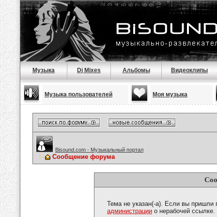
Музыка
Dj Mixes
Альбомы
Видеоклипы
Музыка пользователей
Моя музыка
Bisound.com - Музыкальный портал
Сообщение форума
Соо
Тема не указан(-а). Если вы пришли
администрации
о нерабочей ссылке.