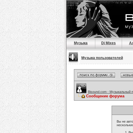
Музыка
Dj Mixes
А
Музыка пользователей
Bisound.com - Музыкальный 
Сообщение форума
Вы не авто
нескольки
Вы