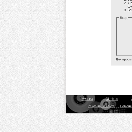
У 
фу
Во
Вход
Для просм
Музыка
Dj mixes
Реклама на сайте
Помощ