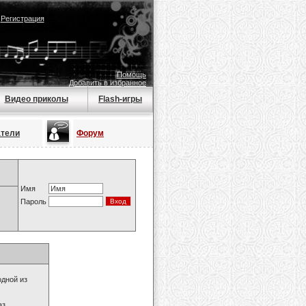
|
Регистрация
Помощь
Добавить в избранное
Видео приколы
Flash-игры
атели
Форум
Имя
Пароль
одной из
з.