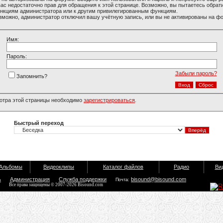
вас недостаточно прав для обращения к этой странице. Возможно, вы пытаетесь обрати
нкциям администратора или к другим привилегированным функциям.
зможно, администратор отключил вашу учётную запись, или вы не активированы на ф
Имя:
Пароль:
Забыли пароль?
Запомнить?
отра этой страницы необходимо
зарегистрироваться
.
Быстрый переход
Альбомы
Видеоклипы
Каталог файлов
Радио
Ви
ь
Администрация
Служба поддержки
bisound@bisound.com
Почта:
Все права защищены © 2007-2026 Bisound.com