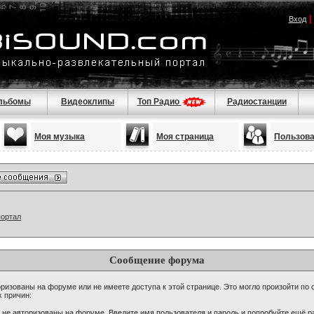
Вход
льбомы
Видеоклипы
Топ Радио
Радиостанции
Моя музыка
Моя страница
Пользов
портал
Сообщение форума
ризованы на форуме или не имеете доступа к этой странице. Это могло произойти по 
х причин:
 не авторизованы на форуме. Введите имя пользователя и пароль и попробуйте ещё ра