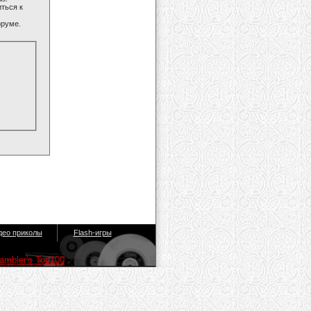
ться к
оруме.
део приколы
Flash-игры