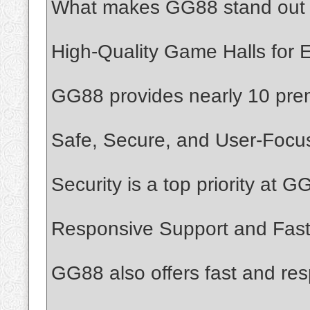
What makes GG88 stand out is 
High-Quality Game Halls for 
GG88 provides nearly 10 premi
Safe, Secure, and User-Focu
Security is a top priority at
Responsive Support and Fas
GG88 also offers fast and res