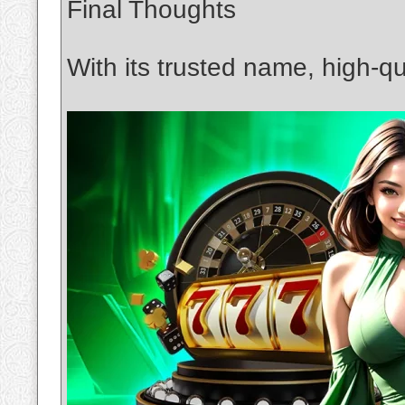
Final Thoughts
With its trusted name, high-qu