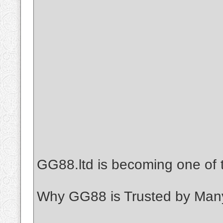
GG88.ltd is becoming one of th
Why GG88 is Trusted by Man