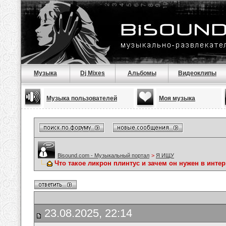
Музыка
Dj Mixes
Альбомы
Видеоклипы
Музыка пользователей
Моя музыка
Bisound.com - Музыкальный портал
>
Я ИЩУ
Что такое ликрон плинтус и зачем он нужен в инте
23.08.2025, 22:14