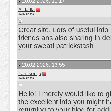
20.02.2026, 11:17
Ali ladla
Живу я здесь
Great site. Lots of useful info
friends ans also sharing in de
your sweat!
patrickstash
20.02.2026, 13:55
Tahirsonija
Живу я здесь
Hello! I merely would like to
the excellent info you might h
returning to your blog for add