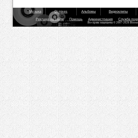
Музыка
Dj mixes
Альбомы
Видеоклипы
Реклама на сайте
Помощь
Администрация
Служба под
Все права защищены © 2007-2026 Bisou