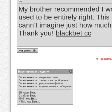
My brother recommended I wou
used to be entirely right. Th
cann’t imagine just how much t
Thank you!
blackbet cc
«
Предыдущ
Ваши права в разделе
Вы
не можете
создавать темы
Вы
не можете
отвечать на сообщения
Вы
не можете
прикреплять файлы
Вы
не можете
редактировать сообщения
BB коды
Вкл.
Смайлы
Вкл.
[IMG]
код
Вкл.
HTML код
Выкл.