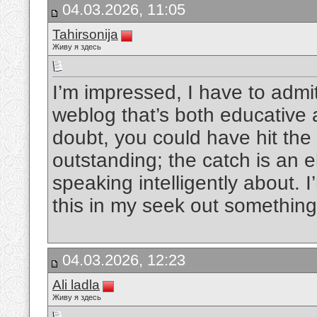
04.03.2026, 11:05
Tahirsonija
Живу я здесь
I’m impressed, I have to admi
weblog that’s both educative 
doubt, you could have hit the 
outstanding; the catch is an 
speaking intelligently about.
this in my seek out something
04.03.2026, 12:23
Ali ladla
Живу я здесь