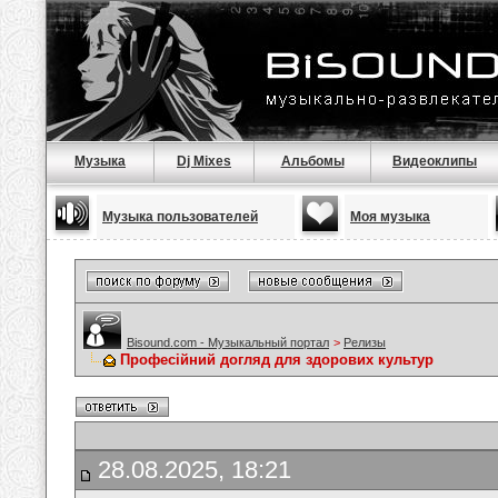
Музыка
Dj Mixes
Альбомы
Видеоклипы
Музыка пользователей
Моя музыка
Bisound.com - Музыкальный портал
>
Релизы
Професійний догляд для здорових культур
28.08.2025, 18:21