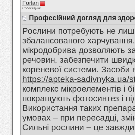
Forlan
Собеседник
Професійний догляд для здор
Рослини потребують не лише
збалансованого харчування.
мікродобрива дозволяють з
речовин, забезпечити швидк
кореневої системи. Засоби 
https://apteka-sadivnyka.ua/st
комплекс мікроелементів і бі
покращують фотосинтез і під
Використання таких препара
умовах – при пересадці, змі
Сильні рослини – це завжд