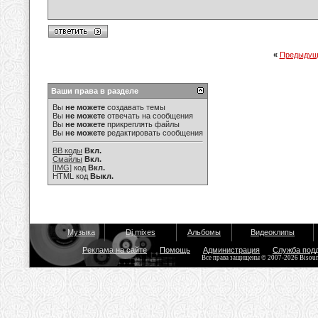
«
Предыдущ
Ваши права в разделе
Вы
не можете
создавать темы
Вы
не можете
отвечать на сообщения
Вы
не можете
прикреплять файлы
Вы
не можете
редактировать сообщения
BB коды
Вкл.
Смайлы
Вкл.
[IMG]
код
Вкл.
HTML код
Выкл.
Музыка
Dj mixes
Альбомы
Видеоклипы
Реклама на сайте
Помощь
Администрация
Служба под
Все права защищены © 2007-2026 Bisou