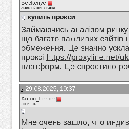
Beckenye
Активный пользователь
купить прокси
Займаючись аналізом ринку е
що багато важливих сайтів н
обмеження. Це значно ускла
проксі
https://proxyline.net/uk
платформ. Це спростило роб
29.08.2025, 19:37
Anton_Lerner
Любитель
Мне очень зашло, что инди