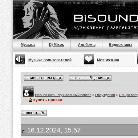
Музыка
Dj Mixes
Альбомы
Видеоклипы
Музыка пользователей
Моя музыка
Bisound.com - Музыкальный портал
>
Обсуждения
>
Общие воп
купить прокси
16.12.2024, 15:57