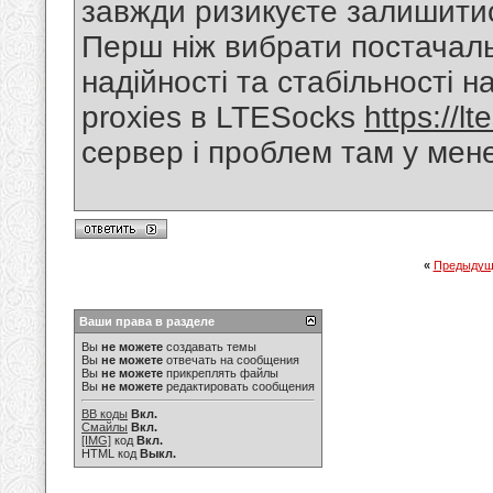
завжди ризикуєте залишитися
Перш ніж вибрати постачаль
надійності та стабільності 
proxies в LTESocks
https://lt
сервер і проблем там у мене
«
Предыдущ
Ваши права в разделе
Вы
не можете
создавать темы
Вы
не можете
отвечать на сообщения
Вы
не можете
прикреплять файлы
Вы
не можете
редактировать сообщения
BB коды
Вкл.
Смайлы
Вкл.
[IMG]
код
Вкл.
HTML код
Выкл.