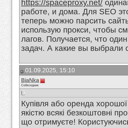
https://spaceproxy.net/
одинак
работе, и дома. Для SEO эт
теперь можно парсить сайты
использую прокси, чтобы см
лагов. Получается, что один
задач. А какие вы выбрали 
01.09.2025, 15:10
BiaNka
Собеседник
Купівля або оренда хорошої
якістю всякі безкоштовні про
що отримуєте! Користуючис