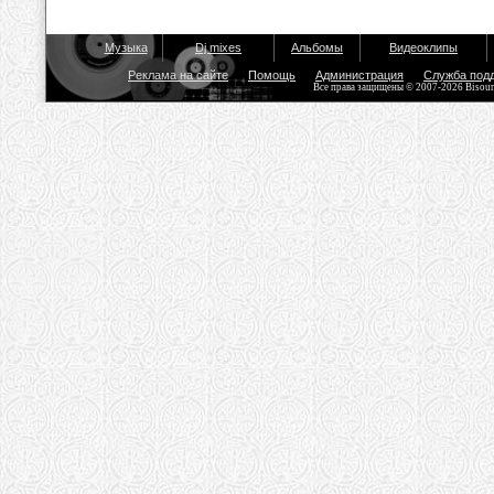
Музыка
Dj mixes
Альбомы
Видеоклипы
Реклама на сайте
Помощь
Администрация
Служба под
Все права защищены © 2007-2026 Bisou