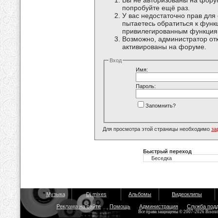
Вы не авторизованы на форум
попробуйте ещё раз.
У вас недостаточно прав для
пытаетесь обратиться к функ
привилегированным функция
Возможно, администратор отк
активированы на форуме.
Вход
Имя:
Пароль:
Запомнить?
Для просмотра этой страницы необходимо
за
Быстрый переход
Музыка
Dj mixes
Альбомы
Видеоклипы
Реклама на сайте
Помощь
Администрация
Служба под
Все права защищены © 2007-2026 Bisou