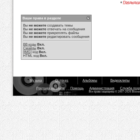
«
Предыдущ
Ваши права в разделе
Вы
не можете
создавать темы
Вы
не можете
отвечать на сообщения
Вы
не можете
прикреплять файлы
Вы
не можете
редактировать сообщения
BB коды
Вкл.
Смайлы
Вкл.
[IMG]
код
Вкл.
HTML код
Вкл.
Музыка
Dj mixes
Альбомы
Видеоклипы
Реклама на сайте
Помощь
Администрация
Служба под
Все права защищены © 2007-2026 Bisou