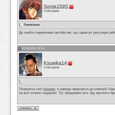
Sonja159S
Собеседник
Перевізник
Де знайти перевізника автобусом, що гарантує регулярні ре
31.08.2025, 21:24
Ksuwka14
Собеседник
Плануючи свої
поїздки
, я завжди звертаюся до компанії Євр
на всіх етапах подорожі. Тут продумано все: від зручного б