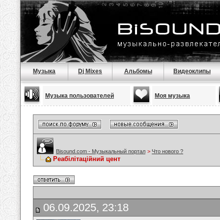
Музыка
Dj Mixes
Альбомы
Видеоклипы
Музыка пользователей
Моя музыка
Bisound.com - Музыкальный портал
>
Что нового ?
Реабілітаційний цент
06.09.2025, 23:18