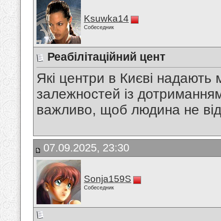
Ksuwka14
Собеседник
Реабілітаційний цент
Які центри в Києві надають 
залежностей із дотриманням
важливо, щоб людина не від
07.09.2025, 23:30
Sonja159S
Собеседник