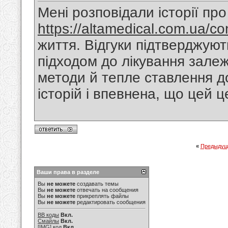
Мені розповідали історії про
https://altamedical.com.ua/co
життя. Відгуки підтверджуют
підходом до лікування зале
методи й тепле ставлення до
історій і впевнена, що цей ц
«
Предыдущ
Ваши права в разделе
Вы
не можете
создавать темы
Вы
не можете
отвечать на сообщения
Вы
не можете
прикреплять файлы
Вы
не можете
редактировать сообщения
BB коды
Вкл.
Смайлы
Вкл.
[IMG]
код
Вкл.