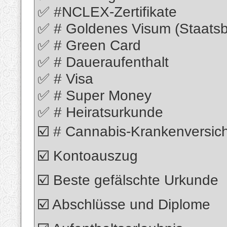
✅ #NCLEX-Zertifikate
✅ # Goldenes Visum (Staatsb
✅ # Green Card
✅ # Daueraufenthalt
✅ # Visa
✅ # Super Money
✅ # Heiratsurkunde
☑️ # Cannabis-Krankenversic
☑️ Kontoauszug
☑️ Beste gefälschte Urkunde
☑️ Abschlüsse und Diplome