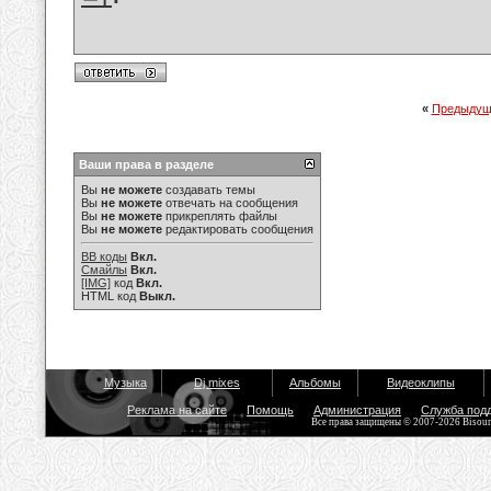
«
Предыдущ
Ваши права в разделе
Вы
не можете
создавать темы
Вы
не можете
отвечать на сообщения
Вы
не можете
прикреплять файлы
Вы
не можете
редактировать сообщения
BB коды
Вкл.
Смайлы
Вкл.
[IMG]
код
Вкл.
HTML код
Выкл.
Музыка
Dj mixes
Альбомы
Видеоклипы
Реклама на сайте
Помощь
Администрация
Служба под
Все права защищены © 2007-2026 Bisou