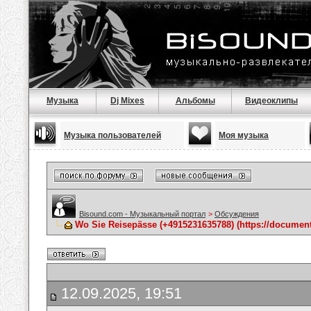
Музыка
Dj Mixes
Альбомы
Видеоклипы
Музыка пользователей
Моя музыка
Bisound.com - Музыкальный портал
>
Обсуждения
Wo Sie Reisepässe (+4915231635788) (https://docume
12.09.2025, 19:51