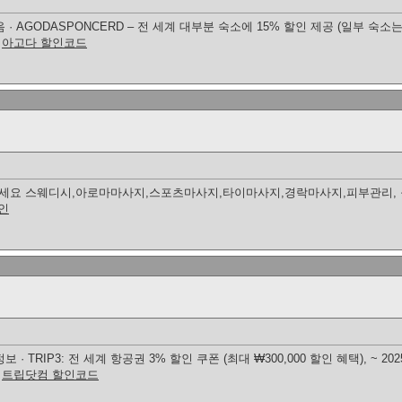
 AGODASPONCERD – 전 세계 대부분 숙소에 15% 할인 제공 (일부 숙소는 제
.
아고다 할인코드
세요 스웨디시,아로마마사지,스포츠마사지,타이마사지,경락마사지,피부관리,
인
TRIP3: 전 세계 항공권 3% 할인 쿠폰 (최대 ₩300,000 할인 혜택), ~ 202
이
트립닷컴 할인코드