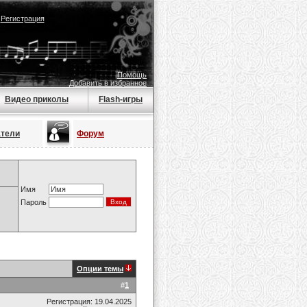
|
Регистрация
Помощь
Добавить в избранное
Видео приколы
Flash-игры
атели
Форум
Имя
Пароль
Опции темы
#
1
Регистрация: 19.04.2025