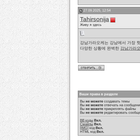
27.09.2025, 12:54
Tahirsonija
Живу я здесь
강남가라오케는 강남에서 가장 핫한
다양한 상황에 완벽한
강남가라
Ваши права в разделе
Вы
не можете
создавать темы
Вы
не можете
отвечать на сообщен
Вы
не можете
прикреплять файлы
Вы
не можете
редактировать сообщ
BB коды
Вкл.
Смайлы
Вкл.
[IMG]
код
Вкл.
HTML код
Вкл.