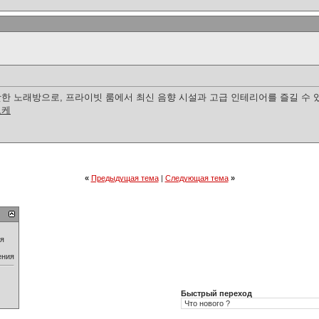
 노래방으로, 프라이빗 룸에서 최신 음향 시설과 고급 인테리어를 즐길 수 있습
오케
«
Предыдущая тема
|
Следующая тема
»
ия
ения
Быстрый переход