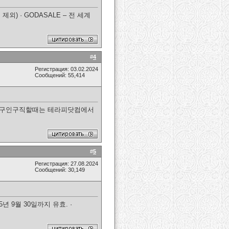
외) · GODASALE – 전 세계
#
4
Регистрация: 03.02.2024
Сообщений: 55,414
 구인구직할때는 테라피닷컴에서
#
5
Регистрация: 27.08.2024
Сообщений: 30,149
5년 9월 30일까지 유효. ·