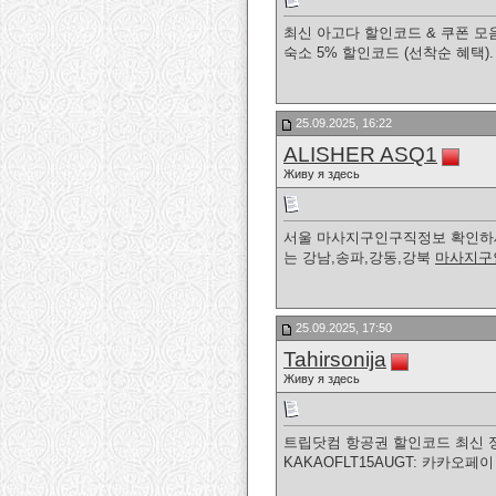
최신 아고다 할인코드 & 쿠폰 모음 ·
숙소 5% 할인코드 (선착순 혜택)
25.09.2025, 16:22
ALISHER ASQ1
Живу я здесь
서울 마사지구인구직정보 확인하
는 강남,송파,강동,강북
마사지구
25.09.2025, 17:50
Tahirsonija
Живу я здесь
트립닷컴 항공권 할인코드 최신 정보 · 
KAKAOFLT15AUGT: 카카오페