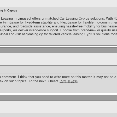
ng in Cyprus
G Leasing in Limassol offers unmatched
Car Leasing Cyprus
solutions. With 4
 FirmLease for fixed-term stability and FlexiLease for flexible, no-commitment
rance, and roadside assistance, ensuring hassle-free mobility for businesses
irports, we deliver island-wide support. Choose from brand-new or quality use
500 or visit asgleasing.cy for tailored vehicle leasing Cyprus solutions tod
h comment. I think that you need to write more on this matter, it may not be a
eak on such topics. To the next. Cheers
소액 현금화