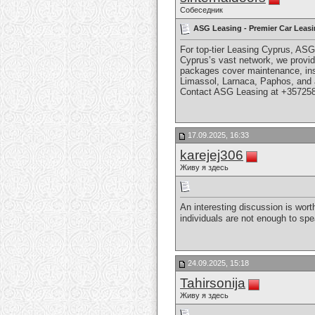
Собеседник
ASG Leasing - Premier Car Leasi
For top-tier Leasing Cyprus, AS
Cyprus’s vast network, we provide
packages cover maintenance, insu
Limassol, Larnaca, Paphos, and a
Contact ASG Leasing at +35725819
17.09.2025, 16:33
karejej306
Живу я здесь
An interesting discussion is wort
individuals are not enough to sp
24.09.2025, 15:18
Tahirsonija
Живу я здесь