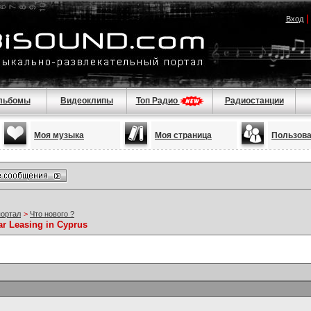
Вход
льбомы
Видеоклипы
Топ Радио
Радиостанции
Моя музыка
Моя страница
Пользов
портал
>
Что нового ?
ar Leasing in Cyprus