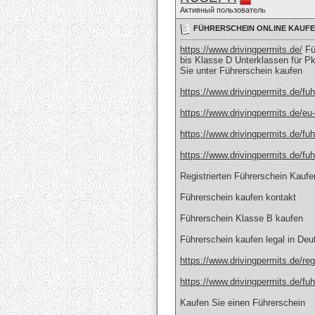
Активный пользователь
FÜHRERSCHEIN ONLINE KAUFEN
https://www.drivingpermits.de/
Füh
bis Klasse D Unterklassen für P
Sie unter Führerschein kaufen
https://www.drivingpermits.de/fu
https://www.drivingpermits.de/eu
https://www.drivingpermits.de/fuh
https://www.drivingpermits.de/fuh
Registrierten Führerschein Kaufe
Führerschein kaufen kontakt
Führerschein Klasse B kaufen
Führerschein kaufen legal in Deu
https://www.drivingpermits.de/regi
https://www.drivingpermits.de/fuh
Kaufen Sie einen Führerschein