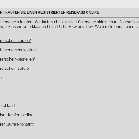
 | KAUFEN SIE EINEN REGISTRIERTEN REISEPASS ONLINE
rerschein kaufen. Wir bieten absolut alle Führerscheinklassen in Deutschla
kw, inklusive Unterklassen B und C für Pkw und Lkw. Weitere Informationen z
hrerschein-kaufen/
-fuhrerschein-kaufen/
rerschein-bestellen/
rerschein-sofort/
n
tschland
st...kaufen-berlin/
rer...aufen-kontakt/