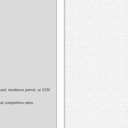
 card, residence permit, or SSN
at competitive rates.