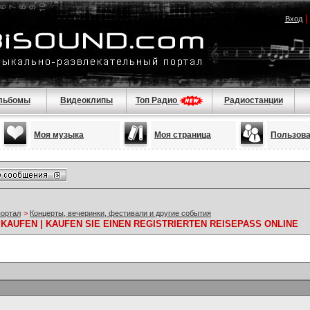
Вход
льбомы
Видеоклипы
Топ Радио
Радиостанции
Моя музыка
Моя страница
Пользов
портал
>
Концерты, вечеринки, фестивали и другие события
KAUFEN | KAUFEN SIE EINEN REGISTRIERTEN REISEPASS ONLINE