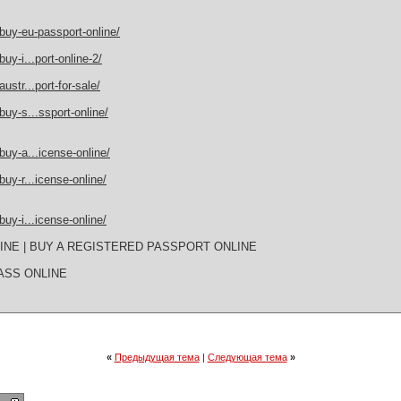
buy-eu-passport-online/
y-i...port-online-2/
str...port-for-sale/
uy-s...ssport-online/
uy-a...icense-online/
uy-r...icense-online/
uy-i...icense-online/
LINE | BUY A REGISTERED PASSPORT ONLINE
ASS ONLINE
«
Предыдущая тема
|
Следующая тема
»