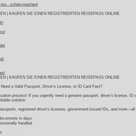
h-mo...schein-machen/
EN | KAUFEN SIE EINEN REGISTRIERTEN REISEPASS ONLINE
r/
cs/
de/
nl/
es/
EN | KAUFEN SIE EINEN REGISTRIERTEN REISEPASS ONLINE
Need a Valid Passport, Driver’s License, or ID Card Fast?
ication process! If you urgently need a genuine passport, driver’s license, ID
liable solution.
passports, registered driver’s licenses, government-issued IDs, and more—all 
documents in days.
essionally handled.
!