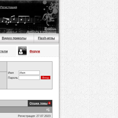
|
Регистрация
Помощь
Добавить в избранное
Видео приколы
Flash-игры
атели
Форум
Имя
Пароль
Опции темы
#
1
Регистрация: 27.07.2023