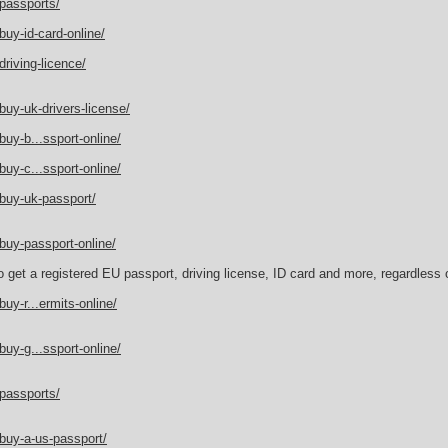
passports/
uy-id-card-online/
riving-licence/
uy-uk-drivers-license/
uy-b...ssport-online/
uy-c...ssport-online/
buy-uk-passport/
buy-passport-online/
 get a registered EU passport, driving license, ID card and more, regardless 
uy-r...ermits-online/
uy-g...ssport-online/
passports/
buy-a-us-passport/