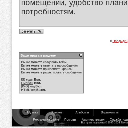
помещений, удобство плани
потребностям.
«
Предыдущ
Ваши права в разделе
Вы
не можете
создавать темы
Вы
не можете
отвечать на сообщения
Вы
не можете
прикреплять файлы
Вы
не можете
редактировать сообщения
BB коды
Вкл.
Смайлы
Вкл.
[IMG]
код
Вкл.
HTML код
Выкл.
Музыка
Dj mixes
Альбомы
Видеоклипы
Реклама на сайте
Помощь
Администрация
Служба под
Все права защищены © 2007-2026 Bisou