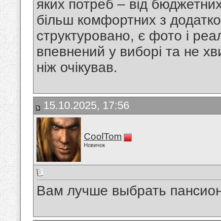
яких потреб – від бюджетни
більш комфортних з додатко
структуровано, є фото і реал
впевнений у виборі та не х
ніж очікував.
15.10.2025, 17:56
CoolTom
Новичок
Вам лучше выбрать пансион