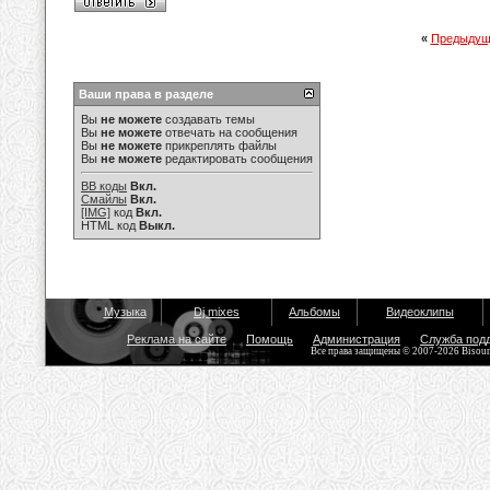
«
Предыдущ
Ваши права в разделе
Вы
не можете
создавать темы
Вы
не можете
отвечать на сообщения
Вы
не можете
прикреплять файлы
Вы
не можете
редактировать сообщения
BB коды
Вкл.
Смайлы
Вкл.
[IMG]
код
Вкл.
HTML код
Выкл.
Музыка
Dj mixes
Альбомы
Видеоклипы
Реклама на сайте
Помощь
Администрация
Служба под
Все права защищены © 2007-2026 Bisou