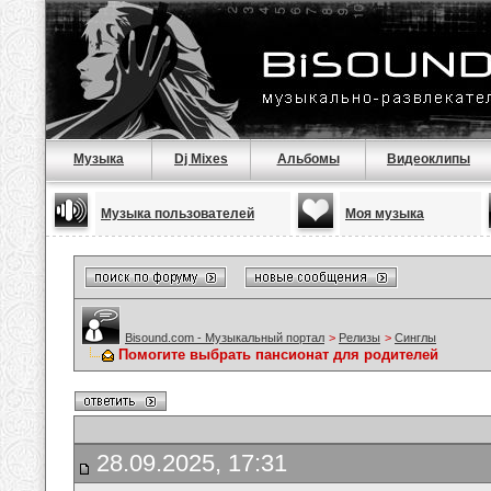
Музыка
Dj Mixes
Альбомы
Видеоклипы
Музыка пользователей
Моя музыка
Bisound.com - Музыкальный портал
>
Релизы
>
Синглы
Помогите выбрать пансионат для родителей
28.09.2025, 17:31