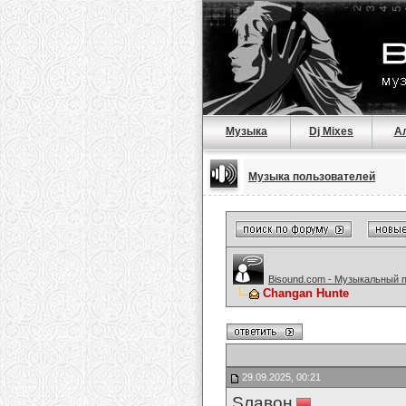
Музыка
Dj Mixes
А
Музыка пользователей
Bisound.com - Музыкальный 
Changan Hunte
29.09.2025, 00:21
Sлавон