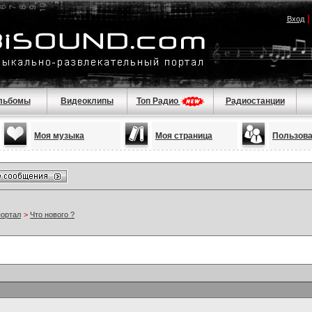
Вход
льбомы
Видеоклипы
Топ Радио
Радиостанции
Моя музыка
Моя страница
Пользов
портал
>
Что нового ?