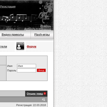
|
Регистрация
Помощь
Добавить в избранное
Видео приколы
Flash-игры
атели
Форум
Имя
Пароль
Опции темы
#
1
Регистрация: 22.03.2018