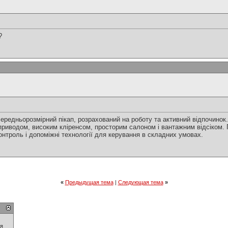
?
ередньорозмірний пікап, розрахований на роботу та активний відпочинок
риводом, високим кліренсом, просторим салоном і вантажним відсіком. 
онтроль і допоміжні технології для керування в складних умовах.
«
Предыдущая тема
|
Следующая тема
»
ия