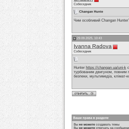
Собеседник
Changan Hunte
Чим особливий Changan Hunter
29.09.2025, 10:43
Ivanna Radova
Собеседник
Hunter
https://changan.ua/uni-k
с
турбованим двигуном, повним п
безпеки, мультимедіа, клімат-к
Ваши права в разделе
Вы
не можете
создавать темы
Вы
не можете
отвечать на сообщен