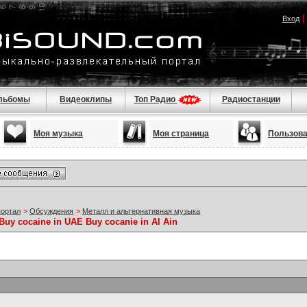
Вход
льбомы
Видеоклипы
Топ Радио
Радиостанции
Моя музыка
Моя страница
Пользов
портал
>
Обсуждения
>
Металл и альтернативная музыка
uy cocaine in UAE Buy cocanie in Al Ain