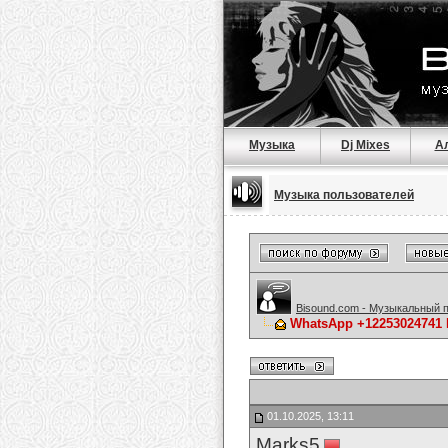
Музыка
Dj Mixes
А
Музыка пользователей
Bisound.com - Музыкальный 
WhatsApp +12253024741 B
01.10.2025, 13:11
Marks5