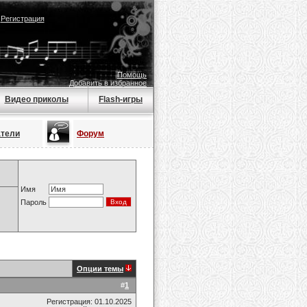
|
Регистрация
Помощь
Добавить в избранное
Видео приколы
Flash-игры
атели
Форум
Имя
Пароль
Опции темы
#
1
Регистрация: 01.10.2025