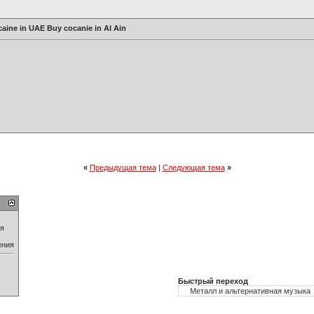
ine in UAE Buy cocanie in Al Ain
«
Предыдущая тема
|
Следующая тема
»
ия
ения
Быстрый переход