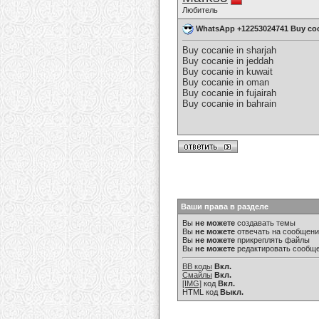
Любитель
WhatsApp +12253024741 Buy coca
Buy cocanie in sharjah
Buy cocanie in jeddah
Buy cocanie in kuwait
Buy cocanie in oman
Buy cocanie in fujairah
Buy cocanie in bahrain
Ваши права в разделе
Вы
не можете
создавать темы
Вы
не можете
отвечать на сообщен
Вы
не можете
прикреплять файлы
Вы
не можете
редактировать сообщ
BB коды
Вкл.
Смайлы
Вкл.
[IMG]
код
Вкл.
HTML код
Выкл.