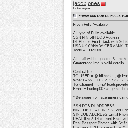
jacobjones
Собеседник
FRESH SSN DOB DL FULLZ TG(
Fresh Fullz Available
All type of Fullz available
SSN NIN SIN DOB Address
DL Photos Front Back with Selfie
USA UK CANADA GERMANY ITALY
Tools & Tutorials
All stuff will be genuine & Fresh
Guaranteed info & valid details
Contact Info:
TG USER = @ killhacks ; @ lead
What's App = +1 7.2.7.7 8.8.6 1.
TG Channel = t.me/ leadsprovide
Email = hacksp007 at gmail dot
*(Be-aware from scammers using
SSN DOB DL ADDRESS
NIN DOB DL ADDRESS Sort Cod
SIN DOB ADDRESS Email Pho
REAL ID's & DL's Front Back with
Real Passport Photos with Selfie
Business EIN Company Pros & 