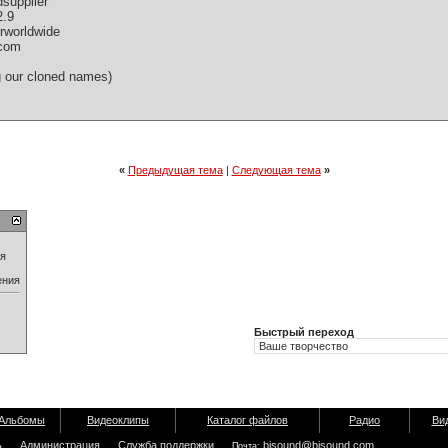
supplier
2.9
rworldwide
 com
 our cloned names)
«
Предыдущая тема
|
Следующая тема
»
ия
ения
Быстрый переход
Альбомы
Видеоклипы
Каталог файлов
Радио
Ви
ь
Администрация
Служба поддержки
bisound@bisound.com
Почта: