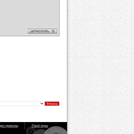
део приколы
Flash-игры