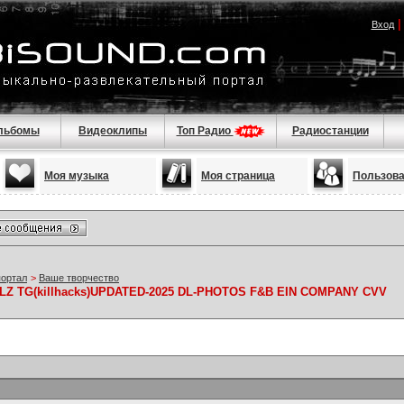
Вход
льбомы
Видеоклипы
Топ Радио
Радиостанции
Моя музыка
Моя страница
Пользов
портал
>
Ваше творчество
LZ TG(killhacks)UPDATED-2025 DL-PHOTOS F&B EIN COMPANY CVV