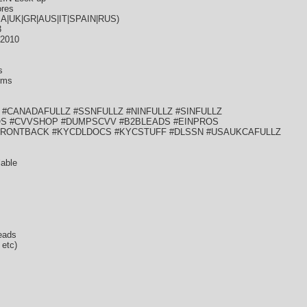
ores
(USA|UK|GR|AUS|IT|SPAIN|RUS)
3
-2010
s
rms
 #CANADAFULLZ #SSNFULLZ #NINFULLZ #SINFULLZ
OS #CVVSHOP #DUMPSCVV #B2BLEADS #EINPROS
FRONTBACK #KYCDLDOCS #KYCSTUFF #DLSSN #USAUKCAFULLZ
lable
eads
etc)