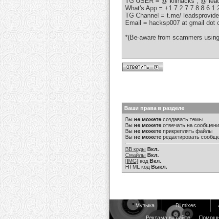
TG USER = @ killhacks ; @ lead
What's App = +1 7.2.7.7 8.8.6 1.
TG Channel = t.me/ leadsprovide
Email = hacksp007 at gmail dot
*(Be-aware from scammers using
Ваши права в разделе
Вы
не можете
создавать темы
Вы
не можете
отвечать на сообщен
Вы
не можете
прикреплять файлы
Вы
не можете
редактировать сообщ
BB коды
Вкл.
Смайлы
Вкл.
[IMG]
код
Вкл.
HTML код
Выкл.
Музыка
Dj mixes
Реклама на сайте
Помощ