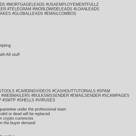
ADS #MORTGAGELEADS #USAEMPLOYEMENTFULLZ
LER #TELEGRAM #WORLDWIDELEADS #LOANLEADS
TAKES #GLOBALLEADS #EMAILCOMBOS
pting
h All stuff
NGTOOLS #CARDINGVIDEOS #CASHOUTTUTORIALS #SPAM
S #WEBMAILERS #BULKSMSSENDER #EMAILSENDER #SCAMPAGES
P #SMTP #SHELLS #VIRUSES
h guarantee under the professional team
nvalid or dead will be replaced
n crypto currencies
 on the buyer demand