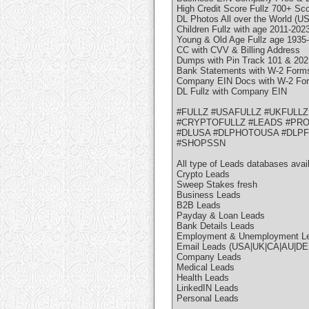
High Credit Score Fullz 700+ Sc
DL Photos All over the World 
Children Fullz with age 2011-202
Young & Old Age Fullz age 1935
CC with CVV & Billing Address
Dumps with Pin Track 101 & 202
Bank Statements with W-2 Form
Company EIN Docs with W-2 Fo
DL Fullz with Company EIN
#FULLZ #USAFULLZ #UKFULLZ
#CRYPTOFULLZ #LEADS #PR
#DLUSA #DLPHOTOUSA #DLP
#SHOPSSN
All type of Leads databases avai
Crypto Leads
Sweep Stakes fresh
Business Leads
B2B Leads
Payday & Loan Leads
Bank Details Leads
Employment & Unemployment L
Email Leads (USA|UK|CA|AU|DE 
Company Leads
Medical Leads
Health Leads
LinkedIN Leads
Personal Leads