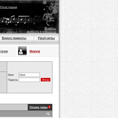
|
Регистрация
Помощь
Добавить в избранное
Видео приколы
Flash-игры
атели
Форум
Имя
Пароль
Опции темы
#
1