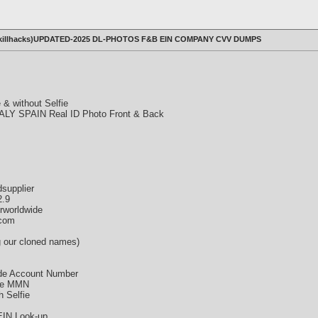
killhacks)UPDATED-2025 DL-PHOTOS F&B EIN COMPANY CVV DUMPS
 & without Selfie
 SPAIN Real ID Photo Front & Back
supplier
2.9
rworldwide
 com
 our cloned names)
e Account Number
ne MMN
 Selfie
EIN Look-up