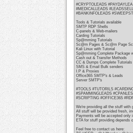
#CRYPTOLEADS #PAYDAYLE
#MEDICALLEADS #LEADSSEL
#BANKINFOLEADS #SWEEPS
Tools & Tutorials available
SMTP RDP Shells
C-panels & Web-mailers
Carding Tutorials
Sp@mming Tutorials
Sc@m Pages & Sc@m Page Scri
Kali Linux with Tutorial
Sp@mming Complete Package wit
Cash out & Transfer Methods
CC & Dumps Complete Tutorials
SMS & Email Bulk senders
I.P & Proxies
Office365 SMTP's & Leads
Server SMTP's
#TOOLS #TUTORILS #CARDI
#SPAMMINGLEADS #CPANLE
#SCRIPTING #OFFICE365 #RD
We're providing all the stuff wit
All stuff will be provided fresh, i
Payments will be accepted only i
ETA for stuff providing depends
Feel free to contact us here: