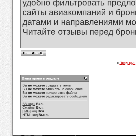
удобно фильтровать предло
сайты авиакомпаний и брони
датами и направлениями мо
Читайте отзывы перед брон
«
Предыдущ
Ваши права в разделе
Вы
не можете
создавать темы
Вы
не можете
отвечать на сообщения
Вы
не можете
прикреплять файлы
Вы
не можете
редактировать сообщения
BB коды
Вкл.
Смайлы
Вкл.
[IMG]
код
Вкл.
HTML код
Выкл.