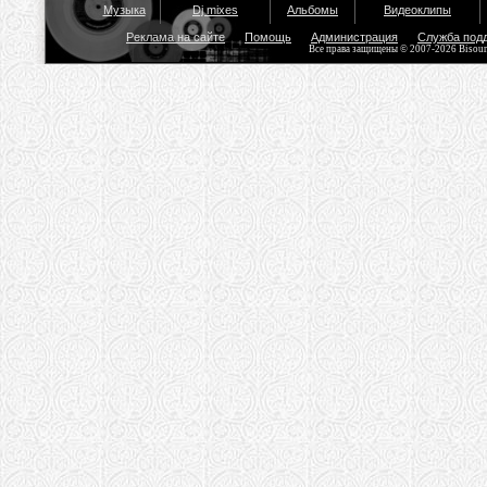
Музыка
Dj mixes
Альбомы
Видеоклипы
Реклама на сайте
Помощь
Администрация
Служба под
Все права защищены © 2007-2026 Bisou