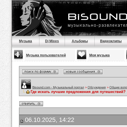
Музыка
Dj Mixes
Альбомы
Видеоклипы
Музыка пользователей
Моя музыка
Bisound.com - Музыкальный портал
>
Обсуждения
>
Общие воп
Где искать лучшие предложения для путешествий?
06.10.2025, 14:22