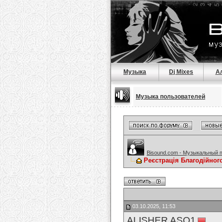
Музыка
Dj Mixes
А
Музыка пользователей
Bisound.com - Музыкальный 
Реєстрація Благодійног
03.10.2025, 11:53
ALISHER ASQ1