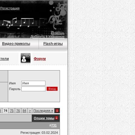
|
Регистрация
Помощь
Добавить в избранное
Видео приколы
Flash-игры
атели
Форум
Имя
Пароль
3
74
75
76
84
>
Последняя
»
Опции темы
#
731
Регистрация: 03.02.2024