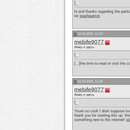
hi and thanks regarding the parti
lot
stashpatrick
10.10.2025, 11:27
mebife9077
Живу я здесь
[...]the time to read or visit the
10.10.2025, 11:29
mebife9077
Живу я здесь
Youre so cool! I dont suppose Ive
thank you for starting this up. th
something new to the internet!
st