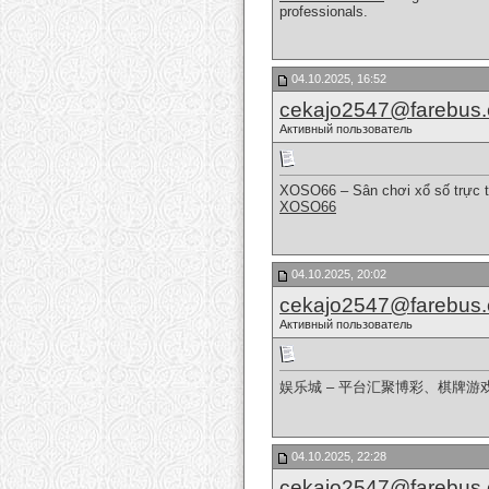
professionals.
04.10.2025, 16:52
cekajo2547@farebus
Активный пользователь
XOSO66 – Sân chơi xổ số trực tu
XOSO66
04.10.2025, 20:02
cekajo2547@farebus
Активный пользователь
娱乐城 – 平台汇聚博彩、棋牌
04.10.2025, 22:28
cekajo2547@farebus