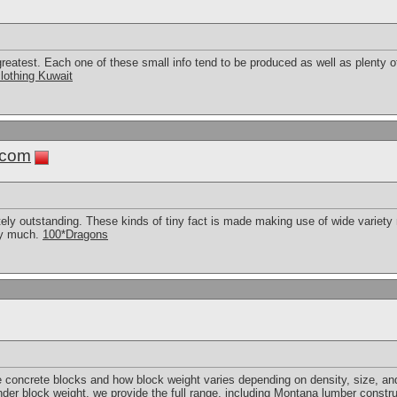
reatest. Each one of these small info tend to be produced as well as plenty o
lothing Kuwait
.com
tely outstanding. These kinds of tiny fact is made making use of wide variety 
ry much.
100*Dragons
e concrete blocks and how block weight varies depending on density, size, a
inder block weight, we provide the full range, including Montana lumber constru