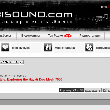
Вход
льбомы
Видеоклипы
Топ Радио
Радиостанции
Моя музыка
Моя страница
Пользов
портал
>
Что нового ?
yle: Exploring the Hayati Duo Mesh 7000
Страница 29 из 33
«
Первая
<
19
2