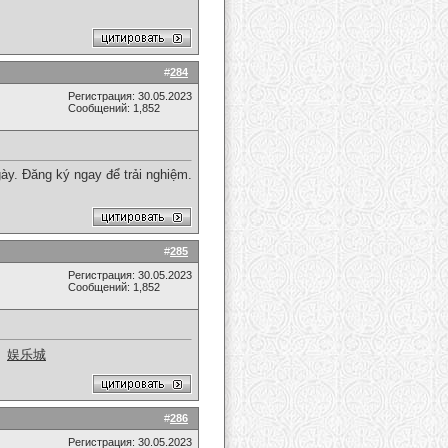
#
284
Регистрация: 30.05.2023
Сообщений: 1,852
ày. Đăng ký ngay để trải nghiệm.
#
285
Регистрация: 30.05.2023
Сообщений: 1,852
。
娱乐城
#
286
Регистрация: 30.05.2023