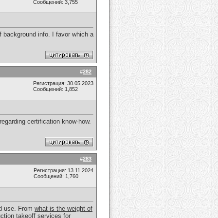
Сообщений: 3,755
f background info. I favor which a
#
282
Регистрация: 30.05.2023
Сообщений: 1,852
regarding certification know-how.
#
283
Регистрация: 13.11.2024
Сообщений: 1,760
nd use. From
what is the weight of
ction takeoff services for