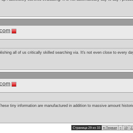
.com
blishing all of us critically skilled searching via. It's not even close to every
.com
 These tiny information are manufactured in addition to massive amount histor
Страница 29 из 33
«
Первая
<
19
2