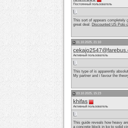
Постоянный пользователь
This sort of appears completely g
great deal.
Discounted US Polo c
01.10.2025, 21:10
cekajo2547@farebus
Активный пользователь
This type of is apparently absolu
My partner and i favour the theo
03.10.2025, 15:23
khifas
Активный пользователь
This guide reveals how heavy ar
a concrete block
in kg to solid c