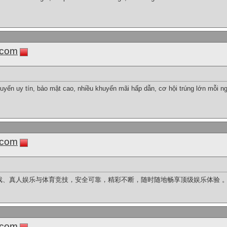
.com
yến uy tín, bảo mật cao, nhiều khuyến mãi hấp dẫn, cơ hội trúng lớn mỗi ng
.com
游戏、真人娱乐与体育竞技，安全可靠，精彩不断，随时随地畅享顶级娱乐体验 
.com