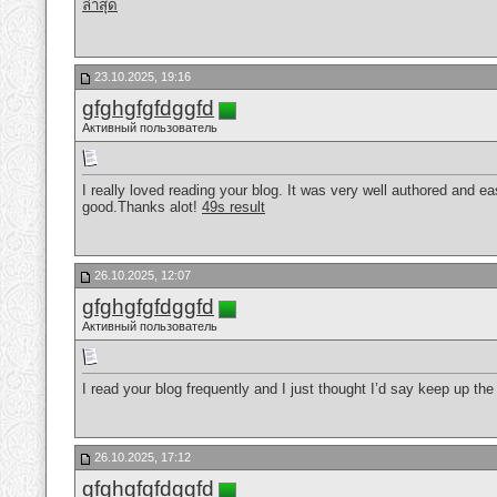
ล่าสุด
23.10.2025, 19:16
gfghgfgfdggfd
Активный пользователь
I really loved reading your blog. It was very well authored and ea
good.Thanks alot!
49s result
26.10.2025, 12:07
gfghgfgfdggfd
Активный пользователь
I read your blog frequently and I just thought I’d say keep up t
26.10.2025, 17:12
gfghgfgfdggfd