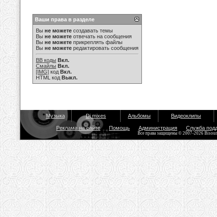
Ваши права в разделе
Вы
не можете
создавать темы
Вы
не можете
отвечать на сообщения
Вы
не можете
прикреплять файлы
Вы
не можете
редактировать сообщения
BB коды
Вкл.
Смайлы
Вкл.
[IMG]
код
Вкл.
HTML код
Выкл.
Музыка
Dj mixes
Альбомы
Видеоклипы
Реклама на сайте
Помощь
Администрация
Служба под
Все права защищены © 2007-2026 Bisou