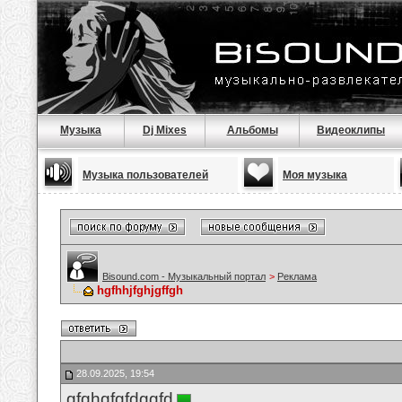
Музыка
Dj Mixes
Альбомы
Видеоклипы
Музыка пользователей
Моя музыка
Bisound.com - Музыкальный портал
>
Реклама
hgfhhjfghjgffgh
28.09.2025, 19:54
gfghgfgfdggfd